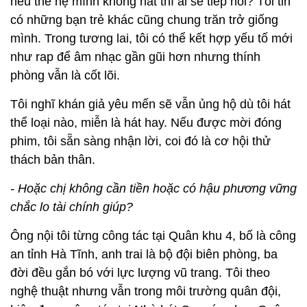
nếu thế hệ mình không hát thì ai sẽ tiếp nối? Tôi tin
có những bạn trẻ khác cũng chung trăn trở giống
mình. Trong tương lai, tôi có thể kết hợp yếu tố mới
như rap để âm nhạc gần gũi hơn nhưng thính
phòng vẫn là cốt lõi.
Tôi nghĩ khán giả yêu mến sẽ vẫn ủng hộ dù tôi hát
thể loại nào, miễn là hát hay. Nếu được mời đóng
phim, tôi sẵn sàng nhận lời, coi đó là cơ hội thử
thách bản thân.
- Hoặc chị không cần tiền hoặc có hậu phương vững
chắc lo tài chính giúp?
Ông nội tôi từng công tác tại Quân khu 4, bố là công
an tỉnh Hà Tĩnh, anh trai là bộ đội biên phòng, ba
đời đều gắn bó với lực lượng vũ trang. Tôi theo
nghệ thuật nhưng vẫn trong môi trường quân đội,