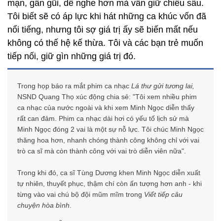
mạn, gần gũi, dễ nghe hơn mà vẫn giữ chiều sâu.
Tôi biết sẽ có áp lực khi hát những ca khúc vốn đã
nổi tiếng, nhưng tôi sợ giá trị ấy sẽ biến mất nếu
không có thế hệ kế thừa. Tôi và các bạn trẻ muốn
tiếp nối, giữ gìn những giá trị đó.
Trong họp báo ra mắt phim ca nhạc
Lá thư gửi tương lai,
NSND Quang Thọ xúc động chia sẻ: "Tôi xem nhiều phim
ca nhạc của nước ngoài và khi xem Minh Ngọc diễn thấy
rất can đảm. Phim ca nhạc dài hơi có yếu tố lịch sử mà
Minh Ngọc đóng 2 vai là một sự nỗ lực. Tôi chúc Minh Ngọc
thăng hoa hơn, nhanh chóng thành công không chỉ với vai
trò ca sĩ mà còn thành công với vai trò diễn viên nữa".
Trong khi đó, ca sĩ Tùng Dương khen Minh Ngọc diễn xuất
tự nhiên, thuyết phục, thậm chí còn ấn tượng hơn anh - khi
từng vào vai chú bộ đội mũm mĩm trong
Viết tiếp câu
chuyện hòa bình
.