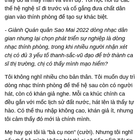
thấy đó là may mắn và vinh dự. Tôi học hỏi từ các
thế hệ nghệ sĩ đi trước và cố gắng đưa chất dân
gian vào thính phòng để tạo sự khác biệt.
- Giành Quán quân Sao Mai 2022 dòng nhạc dân
gian nhưng lại chọn phát triển sự nghiệp là dòng
nhạc thính phòng, trong khi nhiều người nhận xét
chị có đủ 3 yếu tố thanh-sắc-vũ đạo để trở thành ca
sĩ thị trường, chị có thấy mình mạo hiểm?
Tôi không nghĩ nhiều cho bản thân. Tôi muốn duy trì
dòng nhạc thính phòng để thế hệ sau còn có người
hát, còn có khán giả nghe. Mỗi ca khúc chính ca
đều gắn với mốc lịch sử đất nước, hát lên là thấy tự
hào. Có thể thu nhập không cao, khán giả ít, nhưng
tôi cảm thấy đó mới là chính mình.
Mẹ hay gọi tôi là "bà cụ non" (cười). Nhưng tôi nghĩ