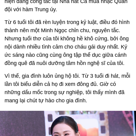
hiện đang công tác tại Nhà hát Ca múa nhạc Quân
đội với hàm Trung úy.
Từ 6 tuổi tôi đã rèn luyện trong kỷ luật, điều đó hình
thành nên một Minh Ngọc chỉn chu, nguyên tắc.
Nhưng tuổi thơ của tôi không hề khô cứng, bởi ông
nội dành nhiều tình cảm cho cháu gái duy nhất. Ký
ức sáng nào cũng cùng ông tập thể dục giữa cánh
đồng quê đã nuôi dưỡng tâm hồn nghệ sĩ của tôi.
Vì thế, gia đình luôn ủng hộ tôi. Từ 3 tuổi đi hát, mỗi
lần tôi biểu diễn cả họ đi xem đông đủ. Giờ có
những dấu mốc trong sự nghiệp, tôi thấy mình đã
mang lại chút tự hào cho gia đình.