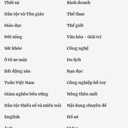
Thời sự
Kinh doanh
Dân tộc và Tôn giáo
Thể thao
Giáo dục
Thế giới
Đời sống
Văn hóa - Giải trí
Sức khỏe
Công nghệ
Ô tô xe máy
Du lịch
Bất động sản
Bạn đọc
Tuần Việt Nam
Công nghiệp hỗ trợ
Giảm nghèo bền vững
Nông thôn mới
Dân tộc thiểu số và miền núi
Nội dung chuyên đề
English
Hồ sơ