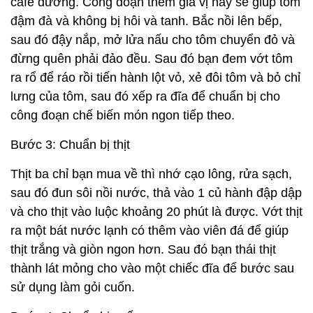
cafe đường. Công đoạn thêm gia vị này sẽ giúp tôm
đậm đà và không bị hôi và tanh. Bắc nồi lên bếp,
sau đó đậy nắp, mở lửa nấu cho tôm chuyển đỏ và
đừng quên phải đảo đều. Sau đó bạn đem vớt tôm
ra rổ để ráo rồi tiến hành lột vỏ, xẻ đôi tôm và bỏ chỉ
lưng của tôm, sau đó xếp ra đĩa để chuẩn bị cho
công đoạn chế biến món ngon tiếp theo.
Bước 3: Chuẩn bị thịt
Thịt ba chỉ bạn mua về thì nhớ cạo lông, rửa sạch,
sau đó đun sôi nồi nước, thả vào 1 củ hành đập dập
và cho thịt vào luộc khoảng 20 phút là được. Vớt thịt
ra một bát nước lạnh có thêm vào viên đá để giúp
thịt trắng và giòn ngon hơn. Sau đó bạn thái thịt
thành lát mỏng cho vào một chiếc đĩa để bước sau
sử dụng làm gỏi cuốn.