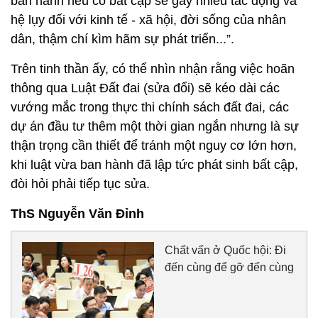
ban hành nếu có bất cập sẽ gây nhiều tác động và
hệ lụy đối với kinh tế - xã hội, đời sống của nhân
dân, thậm chí kìm hãm sự phát triển...”.
Trên tinh thần ấy, có thể nhìn nhận rằng việc hoãn
thông qua Luật Đất đai (sửa đổi) sẽ kéo dài các
vướng mắc trong thực thi chính sách đất đai, các
dự án đầu tư thêm một thời gian ngắn nhưng là sự
thận trọng cần thiết để tránh một nguy cơ lớn hơn,
khi luật vừa ban hành đã lập tức phát sinh bất cập,
đòi hỏi phải tiếp tục sửa.
ThS Nguyễn Văn Đỉnh
Chất vấn ở Quốc hội: Đi
đến cùng để gỡ đến cùng