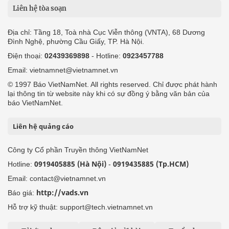
Liên hệ tòa soạn
Địa chỉ: Tầng 18, Toà nhà Cục Viễn thông (VNTA), 68 Dương
Đình Nghệ, phường Cầu Giấy, TP. Hà Nội.
Điện thoại:
02439369898
- Hotline:
0923457788
Email: vietnamnet@vietnamnet.vn
© 1997 Báo VietNamNet. All rights reserved. Chỉ được phát hành
lại thông tin từ website này khi có sự đồng ý bằng văn bản của
báo VietNamNet.
Liên hệ quảng cáo
Công ty Cổ phần Truyền thông VietNamNet
0919405885 (Hà Nội)
0919435885 (Tp.HCM)
Hotline:
-
Email: contact@vietnamnet.vn
http://vads.vn
Báo giá:
Hỗ trợ kỹ thuật: support@tech.vietnamnet.vn