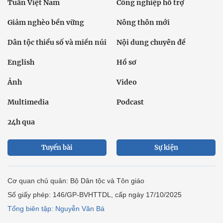
Tuần Việt Nam
Công nghiệp hỗ trợ
Giảm nghèo bền vững
Nông thôn mới
Dân tộc thiểu số và miền núi
Nội dung chuyên đề
English
Hồ sơ
Ảnh
Video
Multimedia
Podcast
24h qua
Tuyến bài
Sự kiện
Cơ quan chủ quản: Bộ Dân tộc và Tôn giáo
Số giấy phép: 146/GP-BVHTTDL, cấp ngày 17/10/2025
Tổng biên tập: Nguyễn Văn Bá