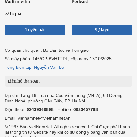
Multimedia
Podcast
24h qua
Tuyến bài
Sự kiện
Cơ quan chủ quản: Bộ Dân tộc và Tôn giáo
Số giấy phép: 146/GP-BVHTTDL, cấp ngày 17/10/2025
Tổng biên tập: Nguyễn Văn Bá
Liên hệ tòa soạn
Địa chỉ: Tầng 18, Toà nhà Cục Viễn thông (VNTA), 68 Dương
Đình Nghệ, phường Cầu Giấy, TP. Hà Nội.
Điện thoại:
02439369898
- Hotline:
0923457788
Email: vietnamnet@vietnamnet.vn
© 1997 Báo VietNamNet. All rights reserved. Chỉ được phát hành
lại thông tin từ website này khi có sự đồng ý bằng văn bản của