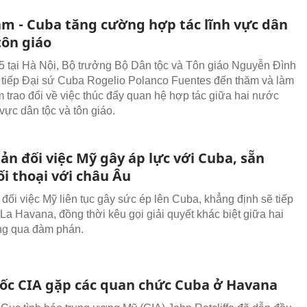
am - Cuba tăng cường hợp tác lĩnh vực dân
tôn giáo
5 tại Hà Nội, Bộ trưởng Bộ Dân tộc và Tôn giáo Nguyễn Đình
tiếp Đại sứ Cuba Rogelio Polanco Fuentes đến thăm và làm
m trao đổi về việc thúc đẩy quan hệ hợp tác giữa hai nước
 vực dân tộc và tôn giáo.
ản đối việc Mỹ gây áp lực với Cuba, sẵn
i thoại với châu Âu
đối việc Mỹ liên tục gây sức ép lên Cuba, khẳng định sẽ tiếp
 La Havana, đồng thời kêu gọi giải quyết khác biệt giữa hai
ng qua đàm phán.
ốc CIA gặp các quan chức Cuba ở Havana