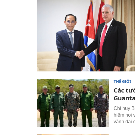
THẾ GIỚI
Các tư
Guant
Chỉ huy 
hiếm hoi 
vành đai 