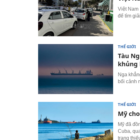
Việt Nam 
để tìm gi
THẾ GIỚI
Tàu Ng
khủng 
Nga khẳng
bối cảnh 
THẾ GIỚI
Mỹ cho
Mỹ đã đồn
Cuba, qua
trạng thi