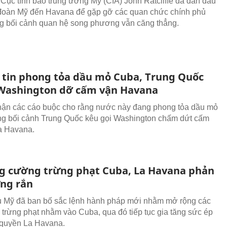
Cục tình báo trung ương Mỹ (CIA) John Ratcliffe đã dẫn đầu
đoàn Mỹ đến Havana để gặp gỡ các quan chức chính phủ
g bối cảnh quan hệ song phương vẫn căng thẳng.
 tin phong tỏa dầu mỏ Cuba, Trung Quốc
ashington dỡ cấm vận Havana
ận các cáo buộc cho rằng nước này đang phong tỏa dầu mỏ
ng bối cảnh Trung Quốc kêu gọi Washington chấm dứt cấm
a Havana.
g cường trừng phạt Cuba, La Havana phản
ng rắn
 Mỹ đã ban bố sắc lệnh hành pháp mới nhằm mở rộng các
 trừng phạt nhằm vào Cuba, qua đó tiếp tục gia tăng sức ép
 quyền La Havana.