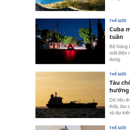
THẾ GIỚI
Cuba m
tuần
Bộ Năng l
mất điện 
dụng.
THẾ GIỚI
Tàu ch
hướng 
Dữ liệu t
thấy, tàu
và dự kiế
THẾ GIỚI