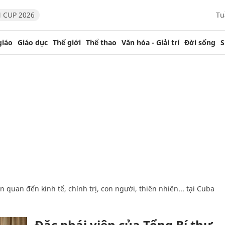
 CUP 2026
Tu
giáo
Giáo dục
Thế giới
Thể thao
Văn hóa - Giải trí
Đời sống
S
Đặc phái viên của Tổng Bí thư,