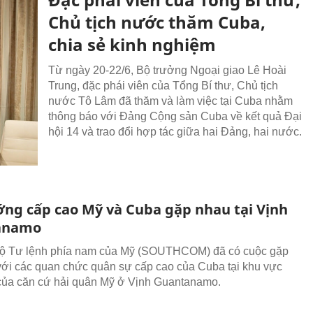
Chủ tịch nước thăm Cuba,
chia sẻ kinh nghiệm
Từ ngày 20-22/6, Bộ trưởng Ngoại giao Lê Hoài
Trung, đặc phái viên của Tổng Bí thư, Chủ tịch
nước Tô Lâm đã thăm và làm việc tại Cuba nhằm
thông báo với Đảng Cộng sản Cuba về kết quả Đại
hội 14 và trao đổi hợp tác giữa hai Đảng, hai nước.
ớng cấp cao Mỹ và Cuba gặp nhau tại Vịnh
anamo
Bộ Tư lệnh phía nam của Mỹ (SOUTHCOM) đã có cuộc gặp
với các quan chức quân sự cấp cao của Cuba tại khu vực
của căn cứ hải quân Mỹ ở Vịnh Guantanamo.