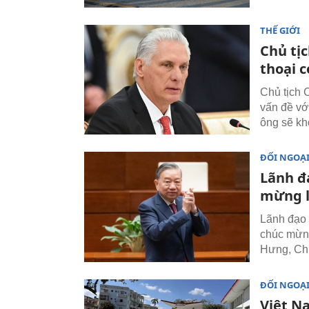
THẾ GIỚI
Chủ tị
thoại 
Chủ tịch 
vấn đề vớ
ông sẽ kh
ĐỐI NGOẠ
Lãnh đ
mừng l
Lãnh đạo 
chúc mừng
Hưng, Chủ
ĐỐI NGOẠ
Việt N