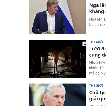
Nga lên
khẳng 
Nga lên án
Larijani,
THẾ GIỚI
Lưới đ
cung d
Nhà chức 
khiến 10 
mỏ do Mỹ 
THẾ GIỚI
Chủ tị
giải q