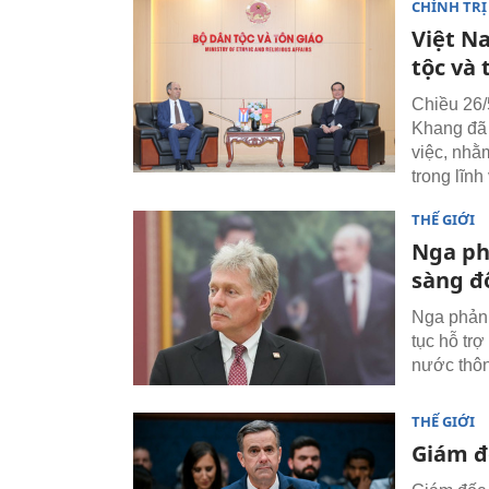
CHÍNH TRỊ
Việt N
tộc và 
Chiều 26/
Khang đã 
việc, nhằ
trong lĩnh
THẾ GIỚI
Nga ph
sàng đố
Nga phản 
tục hỗ trợ
nước thô
THẾ GIỚI
Giám đ