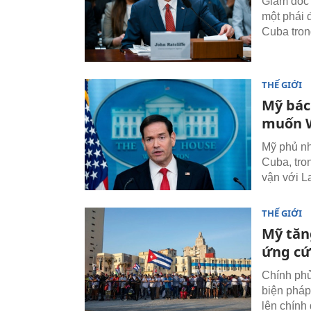
Giám đốc 
một phái 
Cuba tron
THẾ GIỚI
Mỹ bác
muốn W
Mỹ phủ nh
Cuba, tro
vận với L
THẾ GIỚI
Mỹ tăn
ứng cứ
Chính phủ
biện pháp
lên chính