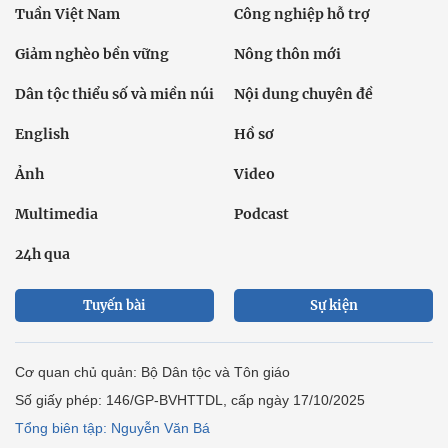
Tuần Việt Nam
Công nghiệp hỗ trợ
Giảm nghèo bền vững
Nông thôn mới
Dân tộc thiểu số và miền núi
Nội dung chuyên đề
English
Hồ sơ
Ảnh
Video
Multimedia
Podcast
24h qua
Tuyến bài
Sự kiện
Cơ quan chủ quản: Bộ Dân tộc và Tôn giáo
Số giấy phép: 146/GP-BVHTTDL, cấp ngày 17/10/2025
Tổng biên tập: Nguyễn Văn Bá