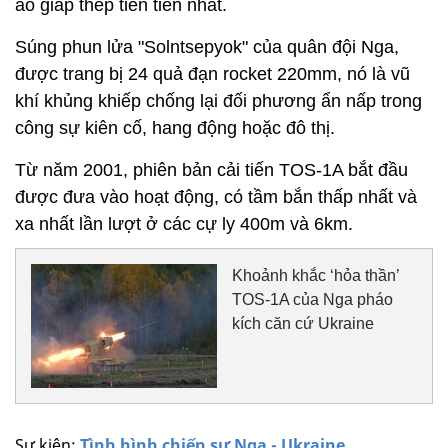
áo giáp thép tiên tiến nhất.
Súng phun lửa "Solntsepyok" của quân đội Nga,
được trang bị 24 quả đạn rocket 220mm, nó là vũ
khí khủng khiếp chống lại đối phương ẩn nấp trong
công sự kiên cố, hang động hoặc đô thị.
Từ năm 2001, phiên bản cải tiến TOS-1A bắt đầu
được đưa vào hoạt động, có tầm bắn thấp nhất và
xa nhất lần lượt ở các cự ly 400m và 6km.
Khoảnh khắc ‘hỏa thần’
TOS-1A của Nga pháo
kích căn cứ Ukraine
Sự kiện:
Tình hình chiến sự Nga - Ukraine