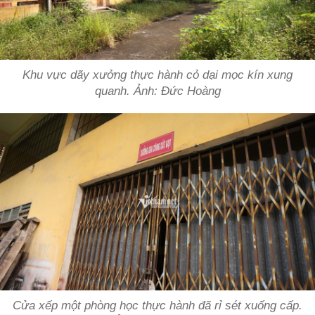
Khu vực dãy xưởng thực hành cỏ dại mọc kín xung
quanh. Ảnh: Đức Hoàng
Cửa xếp một phòng học thực hành đã rỉ sét xuống cấp.