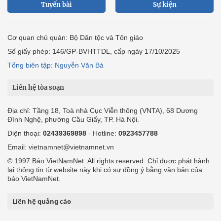
Tuyến bài
Sự kiện
Cơ quan chủ quản: Bộ Dân tộc và Tôn giáo
Số giấy phép: 146/GP-BVHTTDL, cấp ngày 17/10/2025
Tổng biên tập: Nguyễn Văn Bá
Liên hệ tòa soạn
Địa chỉ: Tầng 18, Toà nhà Cục Viễn thông (VNTA), 68 Dương
Đình Nghệ, phường Cầu Giấy, TP. Hà Nội.
Điện thoại:
02439369898
- Hotline:
0923457788
Email: vietnamnet@vietnamnet.vn
© 1997 Báo VietNamNet. All rights reserved. Chỉ được phát hành
lại thông tin từ website này khi có sự đồng ý bằng văn bản của
báo VietNamNet.
Liên hệ quảng cáo