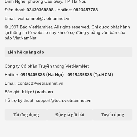
Đình Nghệ, phường Cầu Giấy, TP. Hà Nội.
Điện thoại:
02439369898
- Hotline:
0923457788
Email: vietnamnet@vietnamnet.vn
© 1997 Báo VietNamNet. All rights reserved. Chỉ được phát hành
lại thông tin từ website này khi có sự đồng ý bằng văn bản của
báo VietNamNet.
Liên hệ quảng cáo
Công ty Cổ phần Truyền thông VietNamNet
0919405885 (Hà Nội)
0919435885 (Tp.HCM)
Hotline:
-
Email: contact@vietnamnet.vn
http://vads.vn
Báo giá:
Hỗ trợ kỹ thuật: support@tech.vietnamnet.vn
Tải ứng dụng
Độc giả gửi bài
Tuyển dụng