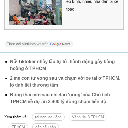
ép kính, nhiều nhà dân bị xé
toạc
Nữ Tiktoker nhảy lầu tự tử, hành động gây bàng
hoàng ở TPHCM
2 mẹ con tử vong sau va chạm với xe tải ở TPHCM,
lộ tình tiết thương tâm
Động thái mới sau chỉ đạo ‘nóng’ của Chủ tịch
TPHCM về dự án 3.400 tỷ đồng chậm tiến độ
Xem thêm về:
tai nạn lao động
Vành đai 3 TPHCM
TPHCM
cần cẩu sập