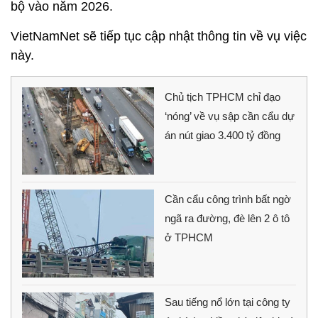
bộ vào năm 2026.
VietNamNet sẽ tiếp tục cập nhật thông tin về vụ việc
này.
Chủ tịch TPHCM chỉ đạo
‘nóng’ về vụ sập cần cẩu dự
án nút giao 3.400 tỷ đồng
Cần cẩu công trình bất ngờ
ngã ra đường, đè lên 2 ô tô
ở TPHCM
Sau tiếng nổ lớn tại công ty