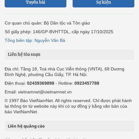
Tuyến bài
Sự kiện
Cơ quan chủ quản: Bộ Dân tộc và Tôn giáo
Số giấy phép: 146/GP-BVHTTDL, cấp ngày 17/10/2025
Tổng biên tập: Nguyễn Văn Bá
Liên hệ tòa soạn
Địa chỉ: Tầng 18, Toà nhà Cục Viễn thông (VNTA), 68 Dương
Đình Nghệ, phường Cầu Giấy, TP. Hà Nội.
Điện thoại:
02439369898
- Hotline:
0923457788
Email: vietnamnet@vietnamnet.vn
© 1997 Báo VietNamNet. All rights reserved. Chỉ được phát hành
lại thông tin từ website này khi có sự đồng ý bằng văn bản của
báo VietNamNet.
Liên hệ quảng cáo