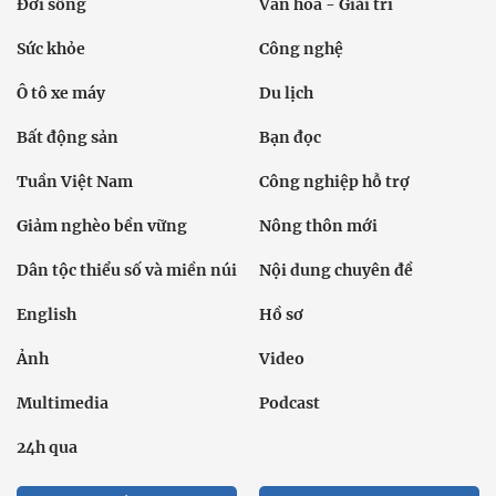
Đời sống
Văn hóa - Giải trí
Sức khỏe
Công nghệ
Ô tô xe máy
Du lịch
Bất động sản
Bạn đọc
Tuần Việt Nam
Công nghiệp hỗ trợ
Giảm nghèo bền vững
Nông thôn mới
Dân tộc thiểu số và miền núi
Nội dung chuyên đề
English
Hồ sơ
Ảnh
Video
Multimedia
Podcast
24h qua