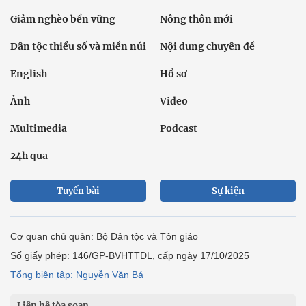
Giảm nghèo bền vững
Nông thôn mới
Dân tộc thiểu số và miền núi
Nội dung chuyên đề
English
Hồ sơ
Ảnh
Video
Multimedia
Podcast
24h qua
Tuyến bài
Sự kiện
Cơ quan chủ quản: Bộ Dân tộc và Tôn giáo
Số giấy phép: 146/GP-BVHTTDL, cấp ngày 17/10/2025
Tổng biên tập: Nguyễn Văn Bá
Liên hệ tòa soạn