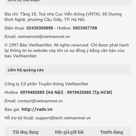
Địa chỉ: Tầng 18, Toà nhà Cục Viễn thông (VNTA), 68 Dương
Đình Nghệ, phường Cầu Giấy, TP. Hà Nội.
Điện thoại:
02439369898
- Hotline:
0923457788
Email: vietnamnet@vietnamnet.vn
© 1997 Báo VietNamNet. All rights reserved. Chỉ được phát hành
lại thông tin từ website này khi có sự đồng ý bằng văn bản của
báo VietNamNet.
Liên hệ quảng cáo
Công ty Cổ phần Truyền thông VietNamNet
0919405885 (Hà Nội)
0919435885 (Tp.HCM)
Hotline:
-
Email: contact@vietnamnet.vn
http://vads.vn
Báo giá:
Hỗ trợ kỹ thuật: support@tech.vietnamnet.vn
Tải ứng dụng
Độc giả gửi bài
Tuyển dụng