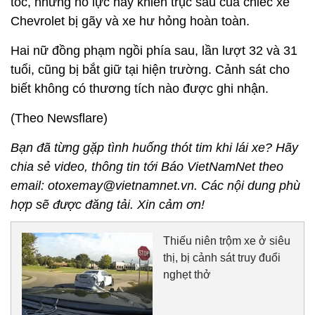
tốc, nhưng nỗ lực này khiến trục sau của chiếc xe
Chevrolet bị gãy và xe hư hỏng hoàn toàn.
Hai nữ đồng phạm ngồi phía sau, lần lượt 32 và 31
tuổi, cũng bị bắt giữ tại hiện trường. Cảnh sát cho
biết không có thương tích nào được ghi nhận.
(Theo Newsflare)
Bạn đã từng gặp tình huống thót tim khi lái xe? Hãy
chia sẻ video, thông tin tới Báo VietNamNet theo
email: otoxemay@vietnamnet.vn. Các nội dung phù
hợp sẽ được đăng tải. Xin cảm ơn!
Thiếu niên trộm xe ở siêu
thị, bị cảnh sát truy đuổi
nghẹt thở