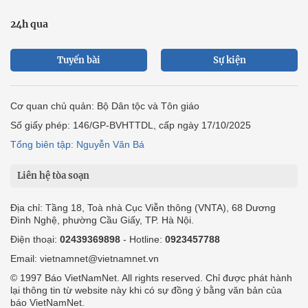
24h qua
Tuyến bài
Sự kiện
Cơ quan chủ quản: Bộ Dân tộc và Tôn giáo
Số giấy phép: 146/GP-BVHTTDL, cấp ngày 17/10/2025
Tổng biên tập: Nguyễn Văn Bá
Liên hệ tòa soạn
Địa chỉ: Tầng 18, Toà nhà Cục Viễn thông (VNTA), 68 Dương
Đình Nghệ, phường Cầu Giấy, TP. Hà Nội.
Điện thoại:
02439369898
- Hotline:
0923457788
Email: vietnamnet@vietnamnet.vn
© 1997 Báo VietNamNet. All rights reserved. Chỉ được phát hành
lại thông tin từ website này khi có sự đồng ý bằng văn bản của
báo VietNamNet.