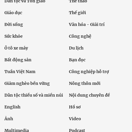
Dân tộc và Tôn giáo
Thể thao
Giáo dục
Thế giới
Đời sống
Văn hóa - Giải trí
Sức khỏe
Công nghệ
Ô tô xe máy
Du lịch
Bất động sản
Bạn đọc
Tuần Việt Nam
Công nghiệp hỗ trợ
Giảm nghèo bền vững
Nông thôn mới
Dân tộc thiểu số và miền núi
Nội dung chuyên đề
English
Hồ sơ
Ảnh
Video
Multimedia
Podcast