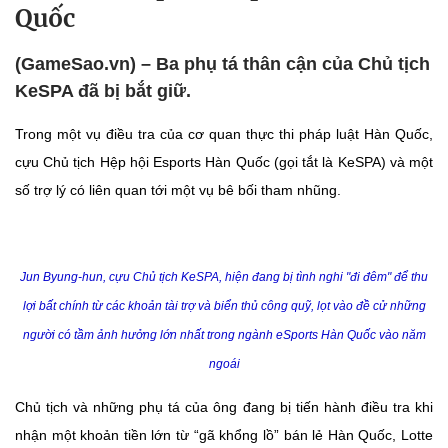
Quốc
(GameSao.vn) – Ba phụ tá thân cận của Chủ tịch
KeSPA đã bị bắt giữ.
Trong một vụ điều tra của cơ quan thực thi pháp luật Hàn Quốc,
cựu Chủ tịch Hệp hội Esports Hàn Quốc (gọi tắt là KeSPA) và một
số trợ lý có liên quan tới một vụ bê bối tham nhũng.
Jun Byung-hun, cựu Chủ tịch KeSPA, hiện đang bị tình nghi "đi đêm" để thu
lợi bất chính từ các khoản tài trợ và biển thủ công quỹ, lọt vào đề cử những
người có tầm ảnh hưởng lớn nhất trong ngành eSports Hàn Quốc vào năm
ngoái
Chủ tịch và những phụ tá của ông đang bị tiến hành điều tra khi
nhận một khoản tiền lớn từ “gã khổng lồ” bán lẻ Hàn Quốc, Lotte