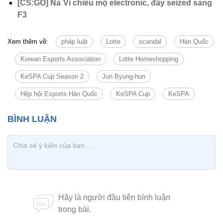
[CS:GO] Na`Vi chiêu mộ electronic, đẩy seized sang
F3
Xem thêm về:
pháp luật
Lotte
scandal
Hàn Quốc
Korean Esports Association
Lotte Homeshopping
KeSPA Cup Season 2
Jun Byung-hun
Hệp hội Esports Hàn Quốc
KeSPA Cup
KeSPA