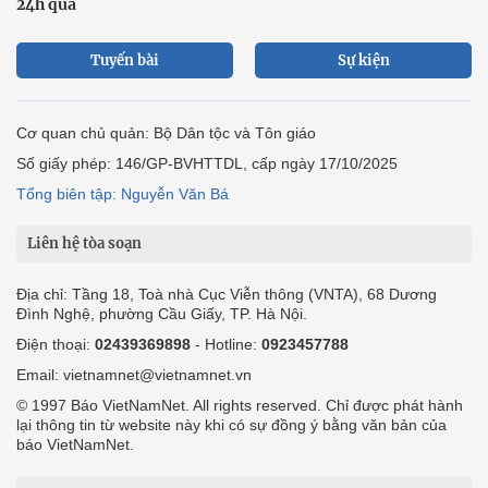
24h qua
Tuyến bài
Sự kiện
Cơ quan chủ quản: Bộ Dân tộc và Tôn giáo
Số giấy phép: 146/GP-BVHTTDL, cấp ngày 17/10/2025
Tổng biên tập: Nguyễn Văn Bá
Liên hệ tòa soạn
Địa chỉ: Tầng 18, Toà nhà Cục Viễn thông (VNTA), 68 Dương
Đình Nghệ, phường Cầu Giấy, TP. Hà Nội.
Điện thoại:
02439369898
- Hotline:
0923457788
Email: vietnamnet@vietnamnet.vn
© 1997 Báo VietNamNet. All rights reserved. Chỉ được phát hành
lại thông tin từ website này khi có sự đồng ý bằng văn bản của
báo VietNamNet.