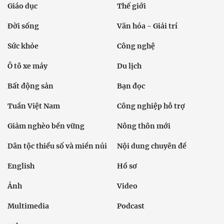
Giáo dục
Thế giới
Đời sống
Văn hóa - Giải trí
Sức khỏe
Công nghệ
Ô tô xe máy
Du lịch
Bất động sản
Bạn đọc
Tuần Việt Nam
Công nghiệp hỗ trợ
Giảm nghèo bền vững
Nông thôn mới
Dân tộc thiểu số và miền núi
Nội dung chuyên đề
English
Hồ sơ
Ảnh
Video
Multimedia
Podcast