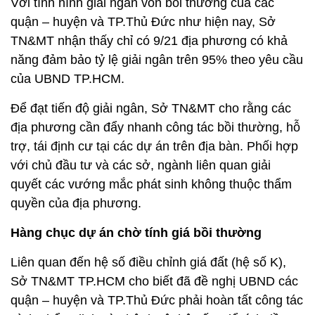
Với tình hình giải ngân vốn bồi thường của các
quận – huyện và TP.Thủ Đức như hiện nay, Sở
TN&MT nhận thấy chỉ có 9/21 địa phương có khả
năng đảm bảo tỷ lệ giải ngân trên 95% theo yêu cầu
của UBND TP.HCM.
Để đạt tiến độ giải ngân, Sở TN&MT cho rằng các
địa phương cần đẩy nhanh công tác bồi thường, hỗ
trợ, tái định cư tại các dự án trên địa bàn. Phối hợp
với chủ đầu tư và các sở, ngành liên quan giải
quyết các vướng mắc phát sinh không thuộc thẩm
quyền của địa phương.
Hàng chục dự án chờ tính giá bồi thường
Liên quan đến hệ số điều chỉnh giá đất (hệ số K),
Sở TN&MT TP.HCM cho biết đã đề nghị UBND các
quận – huyện và TP.Thủ Đức phải hoàn tất công tác