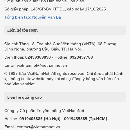
Cơ quan chủ quản: Bộ Dân tộc và Tôn giáo
Số giấy phép: 146/GP-BVHTTDL, cấp ngày 17/10/2025
Tổng biên tập: Nguyễn Văn Bá
Liên hệ tòa soạn
Địa chỉ: Tầng 18, Toà nhà Cục Viễn thông (VNTA), 68 Dương
Đình Nghệ, phường Cầu Giấy, TP. Hà Nội.
Điện thoại:
02439369898
- Hotline:
0923457788
Email: vietnamnet@vietnamnet.vn
© 1997 Báo VietNamNet. All rights reserved. Chỉ được phát hành
lại thông tin từ website này khi có sự đồng ý bằng văn bản của
báo VietNamNet.
Liên hệ quảng cáo
Công ty Cổ phần Truyền thông VietNamNet
0919405885 (Hà Nội)
0919435885 (Tp.HCM)
Hotline:
-
Email: contact@vietnamnet.vn