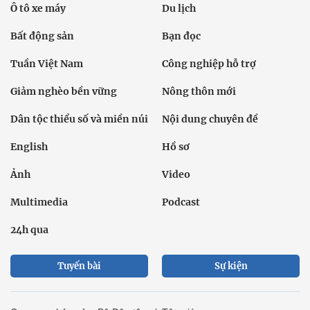
Ô tô xe máy
Du lịch
Bất động sản
Bạn đọc
Tuần Việt Nam
Công nghiệp hỗ trợ
Giảm nghèo bền vững
Nông thôn mới
Dân tộc thiểu số và miền núi
Nội dung chuyên đề
English
Hồ sơ
Ảnh
Video
Multimedia
Podcast
24h qua
Tuyến bài
Sự kiện