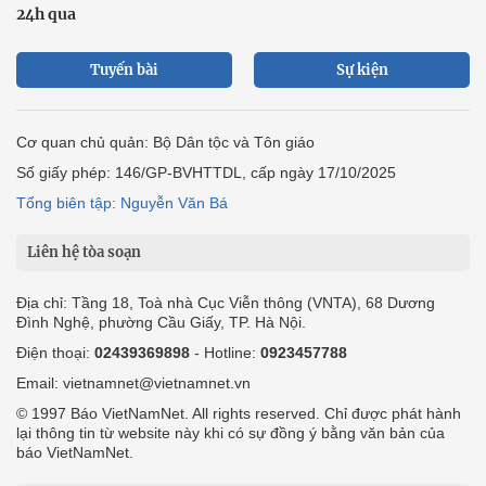
24h qua
Tuyến bài
Sự kiện
Cơ quan chủ quản: Bộ Dân tộc và Tôn giáo
Số giấy phép: 146/GP-BVHTTDL, cấp ngày 17/10/2025
Tổng biên tập: Nguyễn Văn Bá
Liên hệ tòa soạn
Địa chỉ: Tầng 18, Toà nhà Cục Viễn thông (VNTA), 68 Dương
Đình Nghệ, phường Cầu Giấy, TP. Hà Nội.
Điện thoại:
02439369898
- Hotline:
0923457788
Email: vietnamnet@vietnamnet.vn
© 1997 Báo VietNamNet. All rights reserved. Chỉ được phát hành
lại thông tin từ website này khi có sự đồng ý bằng văn bản của
báo VietNamNet.