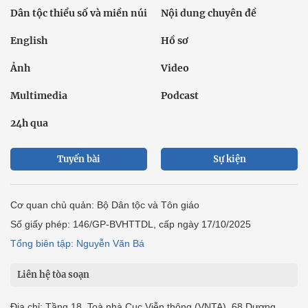
Dân tộc thiểu số và miền núi
Nội dung chuyên đề
English
Hồ sơ
Ảnh
Video
Multimedia
Podcast
24h qua
Tuyến bài
Sự kiện
Cơ quan chủ quản: Bộ Dân tộc và Tôn giáo
Số giấy phép: 146/GP-BVHTTDL, cấp ngày 17/10/2025
Tổng biên tập: Nguyễn Văn Bá
Liên hệ tòa soạn
Địa chỉ: Tầng 18, Toà nhà Cục Viễn thông (VNTA), 68 Dương