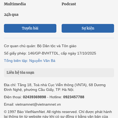
Multimedia
Podcast
24h qua
Tuyến bài
Sự kiện
Cơ quan chủ quản: Bộ Dân tộc và Tôn giáo
Số giấy phép: 146/GP-BVHTTDL, cấp ngày 17/10/2025
Tổng biên tập: Nguyễn Văn Bá
Liên hệ tòa soạn
Địa chỉ: Tầng 18, Toà nhà Cục Viễn thông (VNTA), 68 Dương
Đình Nghệ, phường Cầu Giấy, TP. Hà Nội.
Điện thoại:
02439369898
- Hotline:
0923457788
Email: vietnamnet@vietnamnet.vn
© 1997 Báo VietNamNet. All rights reserved. Chỉ được phát hành
lại thông tin từ website này khi có sự đồng ý bằng văn bản của