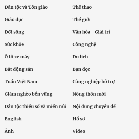
Dân tộc và Tôn giáo
Thể thao
Giáo dục
Thế giới
Đời sống
Văn hóa - Giải trí
Sức khỏe
Công nghệ
Ô tô xe máy
Du lịch
Bất động sản
Bạn đọc
Tuần Việt Nam
Công nghiệp hỗ trợ
Giảm nghèo bền vững
Nông thôn mới
Dân tộc thiểu số và miền núi
Nội dung chuyên đề
English
Hồ sơ
Ảnh
Video