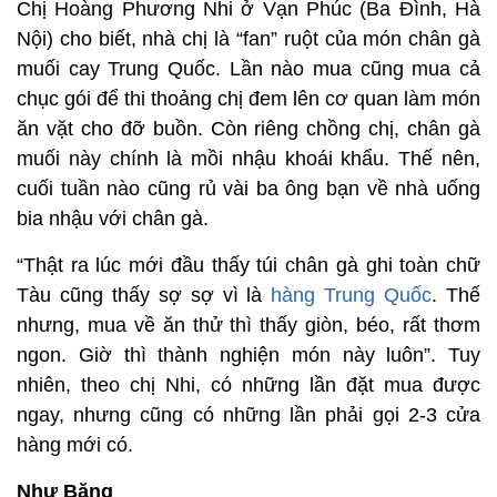
Chị Hoàng Phương Nhi ở Vạn Phúc (Ba Đình, Hà
Nội) cho biết, nhà chị là “fan” ruột của món chân gà
muối cay Trung Quốc. Lần nào mua cũng mua cả
chục gói để thi thoảng chị đem lên cơ quan làm món
ăn vặt cho đỡ buồn. Còn riêng chồng chị, chân gà
muối này chính là mồi nhậu khoái khẩu. Thế nên,
cuối tuần nào cũng rủ vài ba ông bạn về nhà uống
bia nhậu với chân gà.
“Thật ra lúc mới đầu thấy túi chân gà ghi toàn chữ
Tàu cũng thấy sợ sợ vì là
hàng Trung Quốc
. Thế
nhưng, mua về ăn thử thì thấy giòn, béo, rất thơm
ngon. Giờ thì thành nghiện món này luôn”. Tuy
nhiên, theo chị Nhi, có những lần đặt mua được
ngay, nhưng cũng có những lần phải gọi 2-3 cửa
hàng mới có.
Như Băng