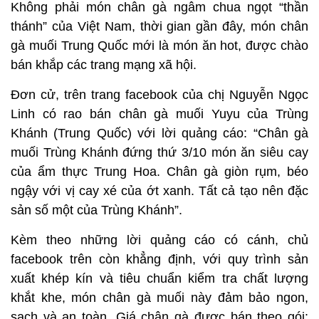
Không phải món chân gà ngâm chua ngọt “thần
thánh” của Việt Nam, thời gian gần đây, món chân
gà muối Trung Quốc mới là món ăn hot, được chào
bán khắp các trang mạng xã hội.
Đơn cử, trên trang facebook của chị Nguyễn Ngọc
Linh có rao bán chân gà muối Yuyu của Trùng
Khánh (Trung Quốc) với lời quảng cáo: “Chân gà
muối Trùng Khánh đứng thứ 3/10 món ăn siêu cay
của ẩm thực Trung Hoa. Chân gà giòn rụm, béo
ngậy với vị cay xé của ớt xanh. Tất cả tạo nên đặc
sản số một của Trùng Khánh”.
Kèm theo những lời quảng cáo có cánh, chủ
facebook trên còn khẳng định, với quy trình sản
xuất khép kín và tiêu chuẩn kiểm tra chất lượng
khắt khe, món chân gà muối này đảm bảo ngon,
sạch và an toàn. Giá chân gà được bán theo gói: