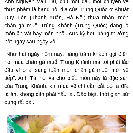
Anh Nguyễn Văn Tài, chủ một đầu mối chuyên về
thực phẩm là hàng nội địa của Trung Quốc ở Khuất
Duy Tiến (Thanh Xuân, Hà Nội) thừa nhận, món
chân gà muối Trùng Khánh (Trung Quốc) đang là
món ăn vặt hay món nhậu cực kỳ hot, hàng thường
hết ngay sau ngày về.
“Như hai ngày hôm nay, hàng trăm khách gọi điện
hỏi mua chân gà muối Trùng Khánh mà tôi phải lắc
đầu vì phải sang tuần món chân gà muối mới về
tiếp”. Anh Tài nói và cho biết, món này là đặc sản
của Trung Khánh, khi mua về chỉ cần cắt bỏ ra đĩa
là ăn, không cần phải nấu lại. Đặc biệt, thời gian sử
dụng rất dài.