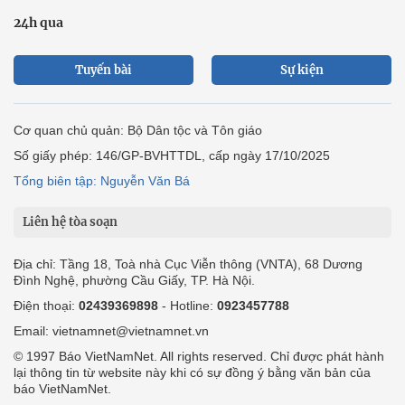
24h qua
Tuyến bài
Sự kiện
Cơ quan chủ quản: Bộ Dân tộc và Tôn giáo
Số giấy phép: 146/GP-BVHTTDL, cấp ngày 17/10/2025
Tổng biên tập: Nguyễn Văn Bá
Liên hệ tòa soạn
Địa chỉ: Tầng 18, Toà nhà Cục Viễn thông (VNTA), 68 Dương
Đình Nghệ, phường Cầu Giấy, TP. Hà Nội.
Điện thoại:
02439369898
- Hotline:
0923457788
Email: vietnamnet@vietnamnet.vn
© 1997 Báo VietNamNet. All rights reserved. Chỉ được phát hành
lại thông tin từ website này khi có sự đồng ý bằng văn bản của
báo VietNamNet.