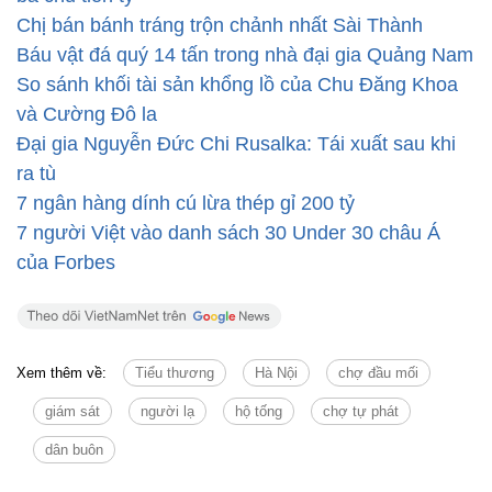
Cũng theo bà Hồng, nhờ có tai mắt vậy mà từ khi đi
chợ này lấy cá về bán, bà chưa bao giờ thấy một
chuyện bất thường nào xảy ra như chuyện trộm
cắp, chuyện đánh nhau hay cãi vã. Bởi nếu xảy ra
tình trạng đó, quản lý chợ sẽ xử theo quy định chứ
không bao giờ có chuyện chỉ cảnh cáo nhẹ nhàng.
T.Linh - B.Phương
Lá đơn xin thôi việc ngọt ngào nhất Việt Nam
Mẹ 5 con xinh đẹp từng ăn rau dại qua ngày thành
bà chủ tiền tỷ
Chị bán bánh tráng trộn chảnh nhất Sài Thành
Báu vật đá quý 14 tấn trong nhà đại gia Quảng Nam
So sánh khối tài sản khổng lồ của Chu Đăng Khoa
và Cường Đô la
Đại gia Nguyễn Đức Chi Rusalka: Tái xuất sau khi
ra tù