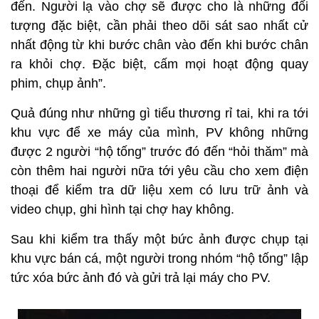
chợ ngồi, chưa kịp hỏi PV uống nước gì, chủ hàng
đã rút điện thoại ra, bấm bấm gì đó vào màn hình và
đặt lên bàn trước mặt PV, trong đó có ghi mấy dòng
chữ không dấu: “Anh chị đang được nhân viên bảo
vệ của chợ 'hộ tống', đừng dại gì mà ghi hình, chụp
ảnh, không sẽ bị tống cổ ra ngoài. Luật của chợ này
là thế”.
Một tiểu thương tên Phượng có thâm niên buôn bán
cá ở khu chợ đầu mối tự phát La Khê này rỉ tai:
“Khu chợ này tự phát nên không muốn ai nhòm ngó
đến. Người lạ vào chợ sẽ được cho là những đối
tượng đặc biệt, cần phải theo dõi sát sao nhất cử
nhất động từ khi bước chân vào đến khi bước chân
ra khỏi chợ. Đặc biệt, cấm mọi hoạt động quay
phim, chụp ảnh”.
Quả đúng như những gì tiểu thương rỉ tai, khi ra tới