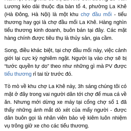
Lương kéo dài thuộc địa bàn tổ 4, phường La Khê
(Hà Đông, Hà Nội) là một khu
chợ đầu mối
- tiểu
thương hay gọi là chợ đầu mối La Khê. Hàng nghìn
tiểu thương kinh doanh, buôn bán tại đây. Các mặt
hàng chính được tiêu thụ là thủy sản, gia cầm.
Song, điều khác biệt, tại chợ đầu mối này, việc cảnh
giới lại cực kỳ nghiêm ngặt. Người lạ vào chợ sẽ bị
“tước quyền tự do” theo như những gì mà PV được
tiểu thương
rỉ tai từ trước đó.
Tò mò về khu chợ La Khê này, 3h sáng chúng tôi có
mặt ở đây trong vai người dân tới chợ để mua cá về
ăn. Nhưng mới dừng xe máy tại cổng chợ số 1 đã
thấy những ánh mắt dò xét của mấy người - được
dân buôn gọi là nhân viên bảo vệ kiêm luôn nhiệm
vụ trông giữ xe cho các tiểu thương.