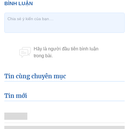
7 ngân hàng dính cú lừa thép gỉ 200 tỷ
7 người Việt vào danh sách 30 Under 30 châu Á
của Forbes
Xem thêm về:
Tiểu thương
Hà Nội
chợ đầu mối
giám sát
người lạ
hộ tống
chợ tự phát
dân buôn