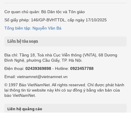
Giảm nghèo bền vững
Nông thôn mới
Dân tộc thiểu số và miền núi
Nội dung chuyên đề
English
Hồ sơ
Ảnh
Video
Multimedia
Podcast
24h qua
Tuyến bài
Sự kiện
Cơ quan chủ quản: Bộ Dân tộc và Tôn giáo
Số giấy phép: 146/GP-BVHTTDL, cấp ngày 17/10/2025
Tổng biên tập: Nguyễn Văn Bá
Liên hệ tòa soạn