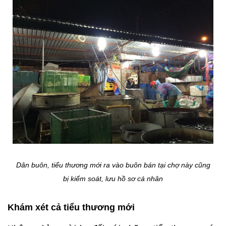
khu vực để xe máy của mình, PV không những
được 2 người “hộ tống” trước đó đến “hỏi thăm” mà
còn thêm hai người nữa tới yêu cầu cho xem điện
thoại để kiểm tra dữ liệu xem có lưu trữ ảnh và
video chụp, ghi hình tại chợ hay không.
Sau khi kiểm tra thấy một bức ảnh được chụp tại
khu vực bán cá, một người trong nhóm “hộ tống” lập
tức xóa bức ảnh đó và gửi trả lại máy cho PV.