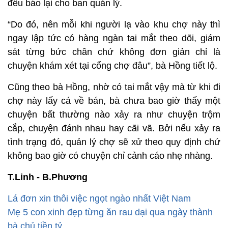
Bảo vệ nơi đây còn có “lưu hồ sơ” của từng dân
buôn, tiểu thương chợ lẻ đến lấy hàng vào trong
đầu họ. Theo đó, ai buôn bán mặt hàng gì, đi xe
máy loại nào, màu gì, giờ giấc tới chợ lấy hàng họ
đều thuộc và nắm trong lòng bàn tay.
Không chỉ có vậy, bảo vệ tại khu chợ còn yêu cầu
những dân buôn và tiểu thương chợ lẻ đến mua
bán cá phải theo dõi nhất cử nhất động của những
đối tượng lạ khi vào chợ. Nếu phát hiện thấy người
lạ với những hành động lạ, trái với nội quy của chợ
đều báo lại cho ban quản lý.
“Do đó, nên mỗi khi người lạ vào khu chợ này thì
ngay lập tức có hàng ngàn tai mắt theo dõi, giám
sát từng bức chân chứ không đơn giản chỉ là
chuyện khám xét tại cổng chợ đâu”, bà Hồng tiết lộ.