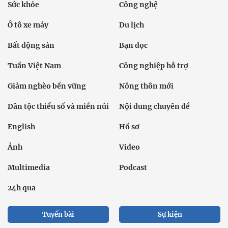
Chính trị
Thời sự
Kinh doanh
Dân tộc và Tôn giáo
Thể thao
Giáo dục
Thế giới
Đời sống
Văn hóa - Giải trí
Sức khỏe
Công nghệ
Ô tô xe máy
Du lịch
Bất động sản
Bạn đọc
Tuần Việt Nam
Công nghiệp hỗ trợ