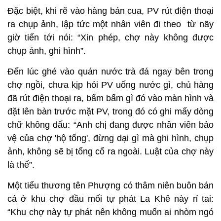
Ngay sau đó, một người tiến tới không cần hỏi han
gì, chỉ lấy phấn đánh dấu khoanh tròn to trên xe
máy của PV, không cần ghi và đưa vé xe giống như
các tiểu thương khác rồi lập tức rút điện thoại ra gọi
cho một ai đó. Người này chỉ nói: “Hai người đi xe
Jupiter đen”.
Ngay sau cú điện thoại, PV bắt đầu được hai người
đàn ông (một người tầm 25 tuổi, người kia khoảng
40 tuổi) đi theo từng bước để “hộ tống” khi PV đi
thăm quan khắp khu chợ.
Đặc biệt, khi rẽ vào hàng bán cua, PV rút điện thoại
ra chụp ảnh, lập tức một nhân viên đi theo từ nãy
giờ tiến tới nói: “Xin phép, chợ này không được
chụp ảnh, ghi hình”.
Đến lúc ghé vào quán nước trà đá ngay bên trong