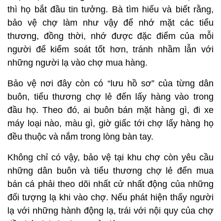
tiên bà đến chợ này lấy cá, vào cổng chợ bị nhân
viên bảo vệ bắt bỏ mũ bảo hiểm ra khỏi đầu, bỏ
khẩu trang, khám xét luôn chiếc thùng buộc đằng
sau yên xe máy để đựng hàng. Việc này khiến bà
run như cầy sấy, mặc dù đã có một người khác là
tiểu thương có kinh nghiệm và đã quen mặt tại chợ,
đi cùng để bảo kê.
“Họ làm như vậy liên tiếp mấy ngày để đảm bảo
mình không phải kẻ gian đột nhập với mục đích phá
hoại chợ”. Bà Hồng nói và cho biết, sau đó một tuần
thì họ bắt đầu tin tưởng. Bà tìm hiểu và biết rằng,
bảo vệ chợ làm như vậy để nhớ mặt các tiểu
thương, đồng thời, nhớ được đặc điểm của mỗi
người để kiểm soát tốt hơn, tránh nhầm lẫn với
những người lạ vào chợ mua hàng.