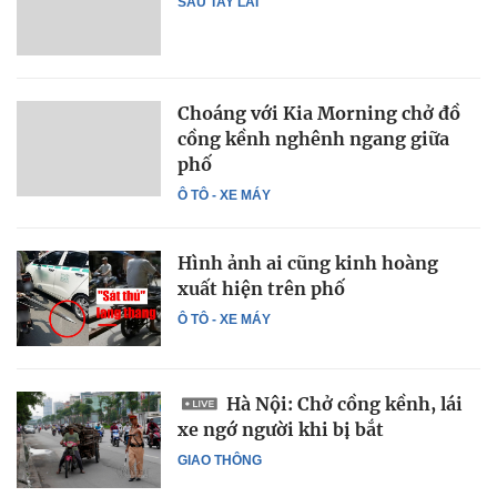
SAU TAY LÁI
Choáng với Kia Morning chở đồ
cồng kềnh nghênh ngang giữa
phố
Ô TÔ - XE MÁY
Hình ảnh ai cũng kinh hoàng
xuất hiện trên phố
Ô TÔ - XE MÁY
Hà Nội: Chở cồng kềnh, lái
xe ngớ người khi bị bắt
GIAO THÔNG