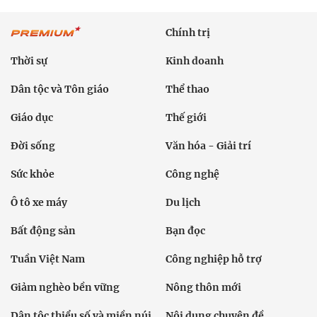
Chính trị
Thời sự
Kinh doanh
Dân tộc và Tôn giáo
Thể thao
Giáo dục
Thế giới
Đời sống
Văn hóa - Giải trí
Sức khỏe
Công nghệ
Ô tô xe máy
Du lịch
Bất động sản
Bạn đọc
Tuần Việt Nam
Công nghiệp hỗ trợ
Giảm nghèo bền vững
Nông thôn mới
Dân tộc thiểu số và miền núi
Nội dung chuyên đề