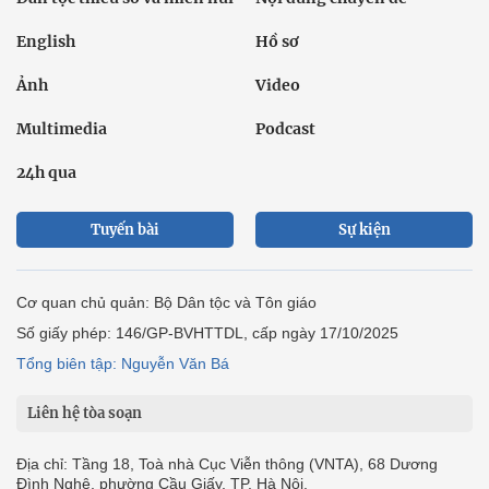
English
Hồ sơ
Ảnh
Video
Multimedia
Podcast
24h qua
Tuyến bài
Sự kiện
Cơ quan chủ quản: Bộ Dân tộc và Tôn giáo
Số giấy phép: 146/GP-BVHTTDL, cấp ngày 17/10/2025
Tổng biên tập: Nguyễn Văn Bá
Liên hệ tòa soạn
Địa chỉ: Tầng 18, Toà nhà Cục Viễn thông (VNTA), 68 Dương
Đình Nghệ, phường Cầu Giấy, TP. Hà Nội.