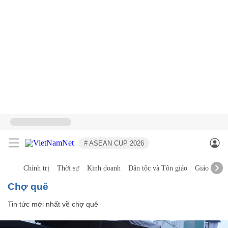
# ASEAN CUP 2026
Chính trị
Thời sự
Kinh doanh
Dân tộc và Tôn giáo
Giáo dục
chợ quê
Tin tức mới nhất về
chợ quê