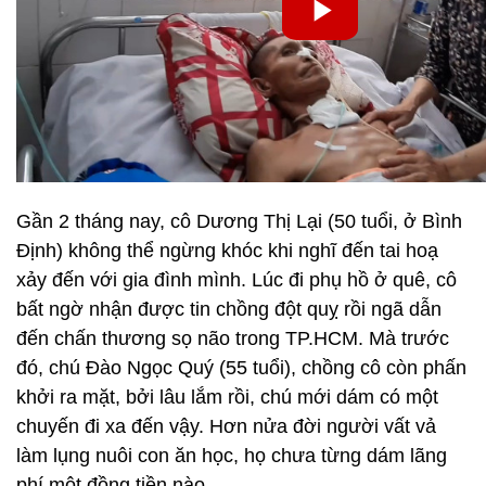
Gần 2 tháng nay, cô Dương Thị Lại (50 tuổi, ở Bình
Định) không thể ngừng khóc khi nghĩ đến tai hoạ
xảy đến với gia đình mình. Lúc đi phụ hồ ở quê, cô
bất ngờ nhận được tin chồng đột quỵ rồi ngã dẫn
đến chấn thương sọ não trong TP.HCM. Mà trước
đó, chú Đào Ngọc Quý (55 tuổi), chồng cô còn phấn
khởi ra mặt, bởi lâu lắm rồi, chú mới dám có một
chuyến đi xa đến vậy. Hơn nửa đời người vất vả
làm lụng nuôi con ăn học, họ chưa từng dám lãng
phí một đồng tiền nào.