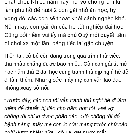
chật chội. Nhiều năm nay, hai vợ chồng lam lũ
làm phụ hồ để nuôi 2 con gái nhỏ ăn học, hy
vọng đời các con sẽ thoát khỏi cảnh nghèo khó.
Năm nay, con gái lớn của họ tốt nghiệp đại học.
Cũng bởi niềm vui ấy mà chú Quý mới quyết tâm
đi chơi xa một lần, đáng tiếc lại gặp chuyện.
Hiện tại, cô bé còn đang trong quá trình thử việc,
thu nhập chẳng được bao nhiêu. Còn con gái út mới
học năm thứ 2 đại học cũng tranh thủ dịp nghỉ hè để
đi làm thêm. Nhưng sức mấy mẹ con vẫn lao đao
không xoay sở nổi.
“
Trước đây, các con tôi vẫn tranh thủ nghỉ hè đi làm
thêm để chuẩn bị tiền cho năm học tới. Hai vợ
chồng tôi chỉ lo được phần nào. Giờ chồng tôi đổ
bệnh nặng, mấy mẹ con lo cứu mạng trước chứ nào
nghĩ được nhiều nữa
”, cô Lại gạt nước mắt.