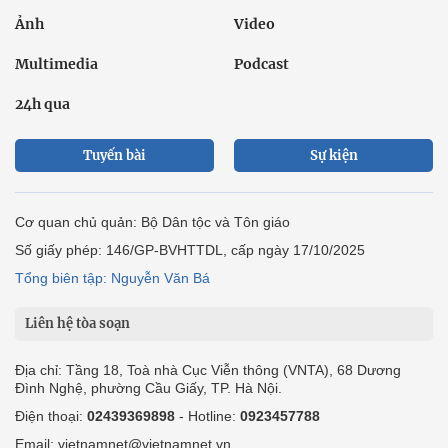
Ảnh
Video
Multimedia
Podcast
24h qua
Tuyến bài
Sự kiện
Cơ quan chủ quản: Bộ Dân tộc và Tôn giáo
Số giấy phép: 146/GP-BVHTTDL, cấp ngày 17/10/2025
Tổng biên tập: Nguyễn Văn Bá
Liên hệ tòa soạn
Địa chỉ: Tầng 18, Toà nhà Cục Viễn thông (VNTA), 68 Dương
Đình Nghệ, phường Cầu Giấy, TP. Hà Nội.
Điện thoại:
02439369898
- Hotline:
0923457788
Email: vietnamnet@vietnamnet.vn