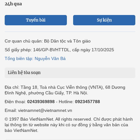
24h qua
Tuyến bài
Sự kiện
Cơ quan chủ quản: Bộ Dân tộc và Tôn giáo
Số giấy phép: 146/GP-BVHTTDL, cấp ngày 17/10/2025
Tổng biên tập: Nguyễn Văn Bá
Liên hệ tòa soạn
Địa chỉ: Tầng 18, Toà nhà Cục Viễn thông (VNTA), 68 Dương
Đình Nghệ, phường Cầu Giấy, TP. Hà Nội.
Điện thoại:
02439369898
- Hotline:
0923457788
Email: vietnamnet@vietnamnet.vn
© 1997 Báo VietNamNet. All rights reserved. Chỉ được phát hành
lại thông tin từ website này khi có sự đồng ý bằng văn bản của
báo VietNamNet.