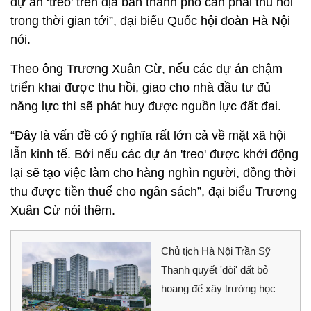
dự án ‘treo’ trên địa bàn thành phố cần phải thu hồi
trong thời gian tới”, đại biểu Quốc hội đoàn Hà Nội
nói.
Theo ông Trương Xuân Cừ, nếu các dự án chậm
triển khai được thu hồi, giao cho nhà đầu tư đủ
năng lực thì sẽ phát huy được nguồn lực đất đai.
“Đây là vấn đề có ý nghĩa rất lớn cả về mặt xã hội
lẫn kinh tế. Bởi nếu các dự án 'treo' được khởi động
lại sẽ tạo việc làm cho hàng nghìn người, đồng thời
thu được tiền thuế cho ngân sách”, đại biểu Trương
Xuân Cừ nói thêm.
Chủ tịch Hà Nội Trần Sỹ
Thanh quyết 'đòi' đất bỏ
hoang để xây trường học