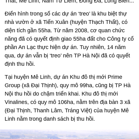
Thất, Mê Linh, Nam Từ Liêm, Đống Đa, Long Biên...
Điển hình trong số các dự án ‘treo’ là khu biệt thự
nhà vườn ở xã Tiến Xuân (huyện Thạch Thất), có
diện tích gần 55ha. Từ năm 2008, cơ quan chức
năng đã có quyết định giao 55ha đất cho Công ty cổ
phần An Lạc thực hiện dự án. Tuy nhiên, 14 năm
qua, dự án vẫn bị ‘treo’ nên TP Hà Nội đã có quyết
định thu hồi.
Tại huyện Mê Linh, dự án Khu đô thị mới Prime
Group (xã Đại Thịnh), quy mô 99ha, cũng bị TP Hà
Nội thu hồi do chậm triển khai. Khu đô thị mới
Vinalines, có quy mô 106ha, nằm trên địa bàn 3 xã
(Đại Thịnh, Thanh Lâm, Tráng Việt) của huyện Mê
Linh nằm trong danh sách bị thu hồi.