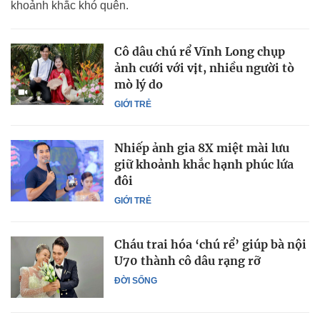
khoảnh khắc khó quên.
Cô dâu chú rể Vĩnh Long chụp
ảnh cưới với vịt, nhiều người tò
mò lý do
GIỚI TRẺ
Nhiếp ảnh gia 8X miệt mài lưu
giữ khoảnh khắc hạnh phúc lứa
đôi
GIỚI TRẺ
Cháu trai hóa ‘chú rể’ giúp bà nội
U70 thành cô dâu rạng rỡ
ĐỜI SỐNG