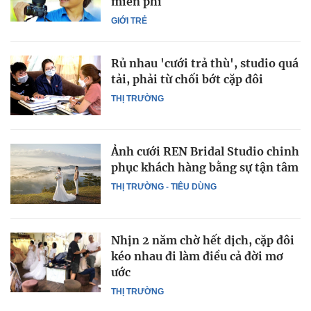
miễn phí
GIỚI TRẺ
Rủ nhau 'cưới trả thù', studio quá
tải, phải từ chối bớt cặp đôi
THỊ TRƯỜNG
Ảnh cưới REN Bridal Studio chinh
phục khách hàng bằng sự tận tâm
THỊ TRƯỜNG - TIÊU DÙNG
Nhịn 2 năm chờ hết dịch, cặp đôi
kéo nhau đi làm điều cả đời mơ
ước
THỊ TRƯỜNG