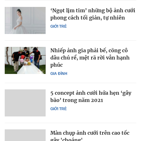
‘Ngọt lịm tim’ những bộ ảnh cưới
phong cách tối giản, tự nhiên
GIỚI TRẺ
Nhiếp ảnh gia phải bế, cõng cô
dâu chú rể, mệt rã rời vẫn hạnh
phúc
GIA ĐÌNH
5 concept ảnh cưới hứa hẹn ‘gây
bão’ trong năm 2021
GIỚI TRẺ
Màn chụp ảnh cưới trên cao tốc
gây 'choáng'