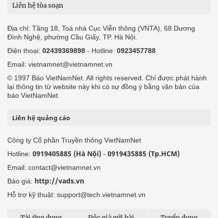
Liên hệ tòa soạn
Địa chỉ: Tầng 18, Toà nhà Cục Viễn thông (VNTA), 68 Dương
Đình Nghệ, phường Cầu Giấy, TP. Hà Nội.
Điện thoại:
02439369898
- Hotline:
0923457788
Email: vietnamnet@vietnamnet.vn
© 1997 Báo VietNamNet. All rights reserved. Chỉ được phát hành
lại thông tin từ website này khi có sự đồng ý bằng văn bản của
báo VietNamNet.
Liên hệ quảng cáo
Công ty Cổ phần Truyền thông VietNamNet
0919405885 (Hà Nội)
0919435885 (Tp.HCM)
Hotline:
-
Email: contact@vietnamnet.vn
http://vads.vn
Báo giá:
Hỗ trợ kỹ thuật: support@tech.vietnamnet.vn
Tải ứng dụng
Độc giả gửi bài
Tuyển dụng