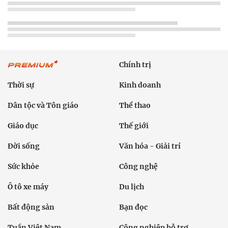
Chính trị
Thời sự
Kinh doanh
Dân tộc và Tôn giáo
Thể thao
Giáo dục
Thế giới
Đời sống
Văn hóa - Giải trí
Sức khỏe
Công nghệ
Ô tô xe máy
Du lịch
Bất động sản
Bạn đọc
Tuần Việt Nam
Công nghiệp hỗ trợ