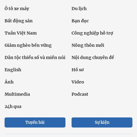
Ô tô xe máy
Du lịch
Bất động sản
Bạn đọc
Tuần Việt Nam
Công nghiệp hỗ trợ
Giảm nghèo bền vững
Nông thôn mới
Dân tộc thiểu số và miền núi
Nội dung chuyên đề
English
Hồ sơ
Ảnh
Video
Multimedia
Podcast
24h qua
Tuyến bài
Sự kiện