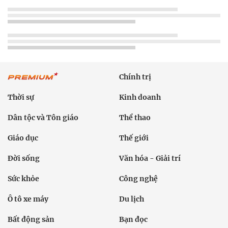
Chính trị
Thời sự
Kinh doanh
Dân tộc và Tôn giáo
Thể thao
Giáo dục
Thế giới
Đời sống
Văn hóa - Giải trí
Sức khỏe
Công nghệ
Ô tô xe máy
Du lịch
Bất động sản
Bạn đọc