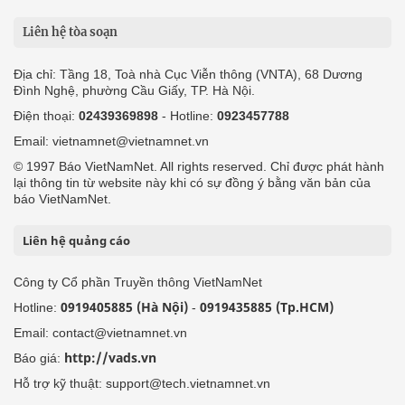
Liên hệ tòa soạn
Địa chỉ: Tầng 18, Toà nhà Cục Viễn thông (VNTA), 68 Dương
Đình Nghệ, phường Cầu Giấy, TP. Hà Nội.
Điện thoại:
02439369898
- Hotline:
0923457788
Email: vietnamnet@vietnamnet.vn
© 1997 Báo VietNamNet. All rights reserved. Chỉ được phát hành
lại thông tin từ website này khi có sự đồng ý bằng văn bản của
báo VietNamNet.
Liên hệ quảng cáo
Công ty Cổ phần Truyền thông VietNamNet
0919405885 (Hà Nội)
0919435885 (Tp.HCM)
Hotline:
-
Email: contact@vietnamnet.vn
http://vads.vn
Báo giá:
Hỗ trợ kỹ thuật: support@tech.vietnamnet.vn