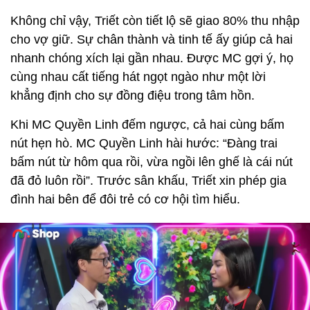
Không chỉ vậy, Triết còn tiết lộ sẽ giao 80% thu nhập
cho vợ giữ. Sự chân thành và tinh tế ấy giúp cả hai
nhanh chóng xích lại gần nhau. Được MC gợi ý, họ
cùng nhau cất tiếng hát ngọt ngào như một lời
khẳng định cho sự đồng điệu trong tâm hồn.
Khi MC Quyền Linh đếm ngược, cả hai cùng bấm
nút hẹn hò. MC Quyền Linh hài hước: “Đàng trai
bấm nút từ hôm qua rồi, vừa ngồi lên ghế là cái nút
đã đỏ luôn rồi”. Trước sân khấu, Triết xin phép gia
đình hai bên để đôi trẻ có cơ hội tìm hiểu.