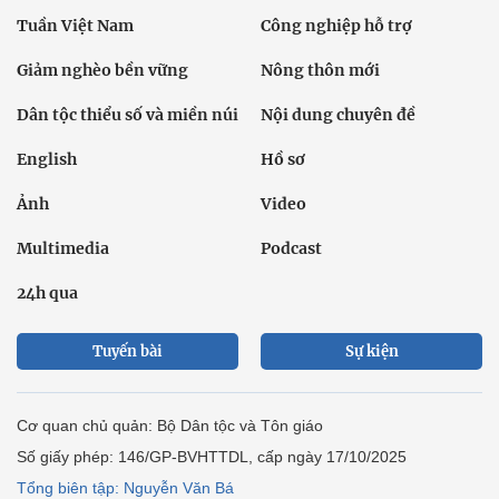
Tuần Việt Nam
Công nghiệp hỗ trợ
Giảm nghèo bền vững
Nông thôn mới
Dân tộc thiểu số và miền núi
Nội dung chuyên đề
English
Hồ sơ
Ảnh
Video
Multimedia
Podcast
24h qua
Tuyến bài
Sự kiện
Cơ quan chủ quản: Bộ Dân tộc và Tôn giáo
Số giấy phép: 146/GP-BVHTTDL, cấp ngày 17/10/2025
Tổng biên tập: Nguyễn Văn Bá