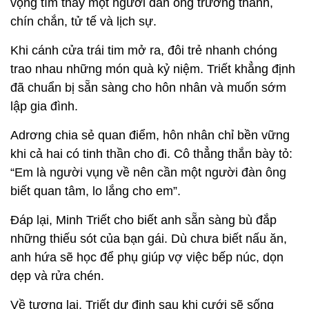
vọng tìm thấy một người đàn ông trưởng thành,
chín chắn, tử tế và lịch sự.
Khi cánh cửa trái tim mở ra, đôi trẻ nhanh chóng
trao nhau những món quà kỷ niệm. Triết khẳng định
đã chuẩn bị sẵn sàng cho hôn nhân và muốn sớm
lập gia đình.
Adrơng chia sẻ quan điểm, hôn nhân chỉ bền vững
khi cả hai có tinh thần cho đi. Cô thẳng thắn bày tỏ:
“Em là người vụng về nên cần một người đàn ông
biết quan tâm, lo lắng cho em”.
Đáp lại, Minh Triết cho biết anh sẵn sàng bù đắp
những thiếu sót của bạn gái. Dù chưa biết nấu ăn,
anh hứa sẽ học để phụ giúp vợ việc bếp núc, dọn
dẹp và rửa chén.
Về tương lai, Triết dự định sau khi cưới sẽ sống