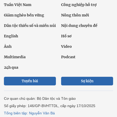
Tuần Việt Nam
Công nghiệp hỗ trợ
Giảm nghèo bền vững
Nông thôn mới
Dân tộc thiểu số và miền núi
Nội dung chuyên đề
English
Hồ sơ
Ảnh
Video
Multimedia
Podcast
24h qua
Tuyến bài
Sự kiện
Cơ quan chủ quản: Bộ Dân tộc và Tôn giáo
Số giấy phép: 146/GP-BVHTTDL, cấp ngày 17/10/2025
Tổng biên tập: Nguyễn Văn Bá