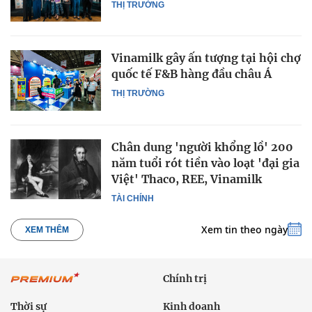
THỊ TRƯỜNG
Vinamilk gây ấn tượng tại hội chợ
quốc tế F&B hàng đầu châu Á
THỊ TRƯỜNG
Chân dung 'người khổng lồ' 200
năm tuổi rót tiền vào loạt 'đại gia
Việt' Thaco, REE, Vinamilk
TÀI CHÍNH
Xem tin theo ngày
XEM THÊM
Chính trị
Thời sự
Kinh doanh