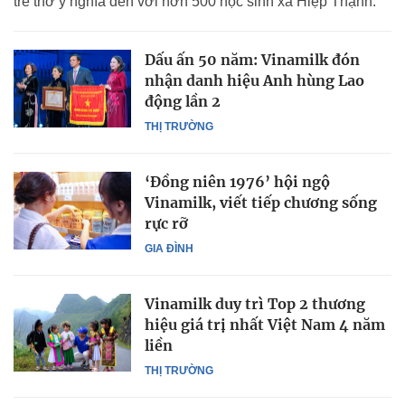
trẻ thơ ý nghĩa đến với hơn 500 học sinh xã Hiệp Thạnh.
Dấu ấn 50 năm: Vinamilk đón
nhận danh hiệu Anh hùng Lao
động lần 2
THỊ TRƯỜNG
‘Đồng niên 1976’ hội ngộ
Vinamilk, viết tiếp chương sống
rực rỡ
GIA ĐÌNH
Vinamilk duy trì Top 2 thương
hiệu giá trị nhất Việt Nam 4 năm
liền
THỊ TRƯỜNG