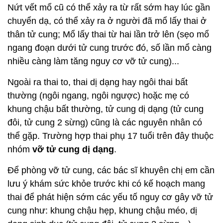
Nứt vết mổ cũ có thể xảy ra từ rất sớm hay lúc gần
chuyển dạ, có thể xảy ra ở người đã mổ lấy thai ở
thân tử cung; Mổ lấy thai từ hai lần trở lên (sẹo mổ
ngang đoạn dưới tử cung trước đó, số lần mổ càng
nhiều càng làm tăng nguy cơ vỡ tử cung)...
Ngoài ra thai to, thai dị dạng hay ngôi thai bất
thường (ngôi ngang, ngôi ngược) hoặc mẹ có
khung chậu bất thường, tử cung dị dạng (tử cung
đôi, tử cung 2 sừng) cũng là các nguyên nhân có
thể gặp. Trường hợp thai phụ 17 tuổi trên đây thuộc
nhóm
vỡ tử cung dị dạng
.
Để phòng vỡ tử cung, các bác sĩ khuyên chị em cần
lưu ý khám sức khỏe trước khi có kế hoạch mang
thai để phát hiện sớm các yếu tố nguy cơ gây vỡ tử
cung như: khung chậu hẹp, khung chậu méo, dị