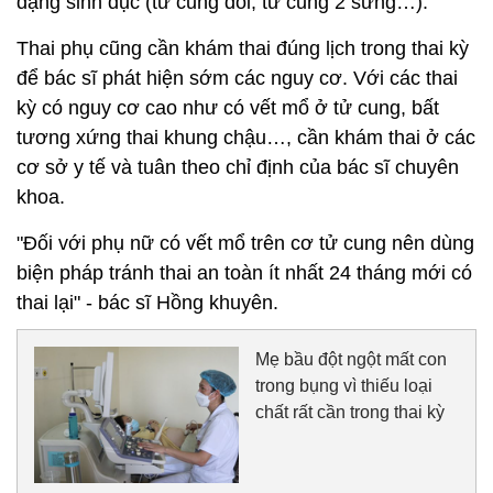
dạng sinh dục (tử cung đôi, tử cung 2 sừng…).
Thai phụ cũng cần khám thai đúng lịch trong thai kỳ
để bác sĩ phát hiện sớm các nguy cơ. Với các thai
kỳ có nguy cơ cao như có vết mổ ở tử cung, bất
tương xứng thai khung chậu…, cần khám thai ở các
cơ sở y tế và tuân theo chỉ định của bác sĩ chuyên
khoa.
"Đối với phụ nữ có vết mổ trên cơ tử cung nên dùng
biện pháp tránh thai an toàn ít nhất 24 tháng mới có
thai lại" - bác sĩ Hồng khuyên.
Mẹ bầu đột ngột mất con
trong bụng vì thiếu loại
chất rất cần trong thai kỳ