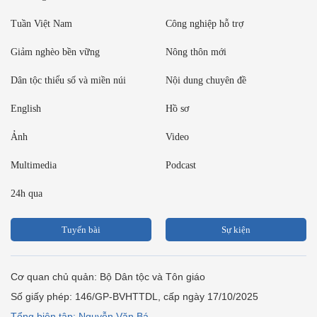
Tuần Việt Nam
Công nghiệp hỗ trợ
Giảm nghèo bền vững
Nông thôn mới
Dân tộc thiểu số và miền núi
Nội dung chuyên đề
English
Hồ sơ
Ảnh
Video
Multimedia
Podcast
24h qua
Tuyến bài
Sự kiện
Cơ quan chủ quản: Bộ Dân tộc và Tôn giáo
Số giấy phép: 146/GP-BVHTTDL, cấp ngày 17/10/2025
Tổng biên tập: Nguyễn Văn Bá