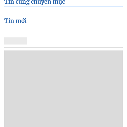
Tin cùng chuyên mục
Tin mới