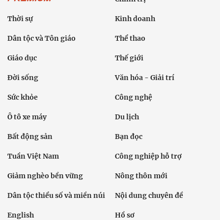
Thời sự
Kinh doanh
Dân tộc và Tôn giáo
Thể thao
Giáo dục
Thế giới
Đời sống
Văn hóa - Giải trí
Sức khỏe
Công nghệ
Ô tô xe máy
Du lịch
Bất động sản
Bạn đọc
Tuần Việt Nam
Công nghiệp hỗ trợ
Giảm nghèo bền vững
Nông thôn mới
Dân tộc thiểu số và miền núi
Nội dung chuyên đề
English
Hồ sơ