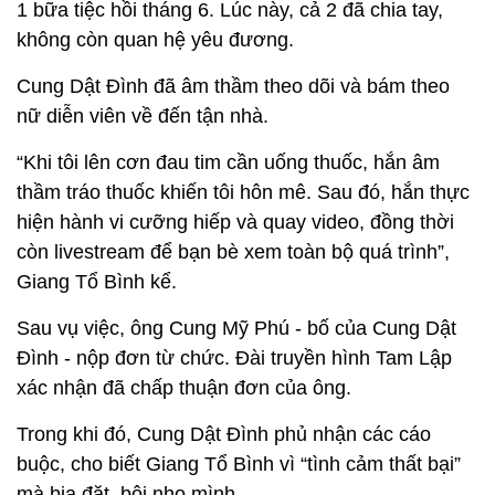
1 bữa tiệc hồi tháng 6. Lúc này, cả 2 đã chia tay,
không còn quan hệ yêu đương.
Cung Dật Đình đã âm thầm theo dõi và bám theo
nữ diễn viên về đến tận nhà.
“Khi tôi lên cơn đau tim cần uống thuốc, hắn âm
thầm tráo thuốc khiến tôi hôn mê. Sau đó, hắn thực
hiện hành vi cưỡng hiếp và quay video, đồng thời
còn livestream để bạn bè xem toàn bộ quá trình”,
Giang Tổ Bình kể.
Sau vụ việc, ông Cung Mỹ Phú - bố của Cung Dật
Đình - nộp đơn từ chức. Đài truyền hình Tam Lập
xác nhận đã chấp thuận đơn của ông.
Trong khi đó, Cung Dật Đình phủ nhận các cáo
buộc, cho biết Giang Tổ Bình vì “tình cảm thất bại”
mà bịa đặt, bôi nhọ mình.