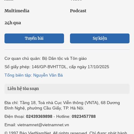
Multimedia
Podcast
24h qua
Tuyến bài
Sự kiện
Cơ quan chủ quản: Bộ Dân tộc và Tôn giáo
Số giấy phép: 146/GP-BVHTTDL, cấp ngày 17/10/2025
Tổng biên tập: Nguyễn Văn Bá
Liên hệ tòa soạn
Địa chỉ: Tầng 18, Toà nhà Cục Viễn thông (VNTA), 68 Dương
Đình Nghệ, phường Cầu Giấy, TP. Hà Nội.
Điện thoại:
02439369898
- Hotline:
0923457788
Email: vietnamnet@vietnamnet.vn
© 1997 Báo VietNamNet. All rights reserved. Chỉ được phát hành