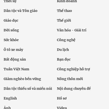
Thời sự
Kinh doanh
Dân tộc và Tôn giáo
Thể thao
Giáo dục
Thế giới
Đời sống
Văn hóa - Giải trí
Sức khỏe
Công nghệ
Ô tô xe máy
Du lịch
Bất động sản
Bạn đọc
Tuần Việt Nam
Công nghiệp hỗ trợ
Giảm nghèo bền vững
Nông thôn mới
Dân tộc thiểu số và miền núi
Nội dung chuyên đề
English
Hồ sơ
Ảnh
Video