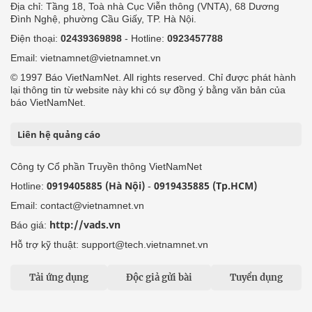
Địa chỉ: Tầng 18, Toà nhà Cục Viễn thông (VNTA), 68 Dương
Đình Nghệ, phường Cầu Giấy, TP. Hà Nội.
Điện thoại:
02439369898
- Hotline:
0923457788
Email: vietnamnet@vietnamnet.vn
© 1997 Báo VietNamNet. All rights reserved. Chỉ được phát hành
lại thông tin từ website này khi có sự đồng ý bằng văn bản của
báo VietNamNet.
Liên hệ quảng cáo
Công ty Cổ phần Truyền thông VietNamNet
0919405885 (Hà Nội)
0919435885 (Tp.HCM)
Hotline:
-
Email: contact@vietnamnet.vn
http://vads.vn
Báo giá:
Hỗ trợ kỹ thuật: support@tech.vietnamnet.vn
Tải ứng dụng
Độc giả gửi bài
Tuyển dụng