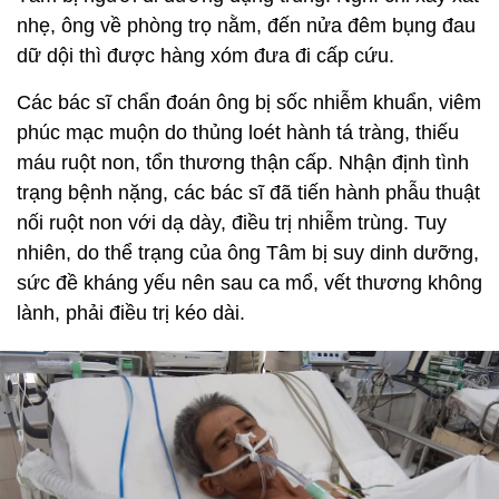
nhẹ, ông về phòng trọ nằm, đến nửa đêm bụng đau
dữ dội thì được hàng xóm đưa đi cấp cứu.
Các bác sĩ chẩn đoán ông bị sốc nhiễm khuẩn, viêm
phúc mạc muộn do thủng loét hành tá tràng, thiếu
máu ruột non, tổn thương thận cấp. Nhận định tình
trạng bệnh nặng, các bác sĩ đã tiến hành phẫu thuật
nối ruột non với dạ dày, điều trị nhiễm trùng. Tuy
nhiên, do thể trạng của ông Tâm bị suy dinh dưỡng,
sức đề kháng yếu nên sau ca mổ, vết thương không
lành, phải điều trị kéo dài.