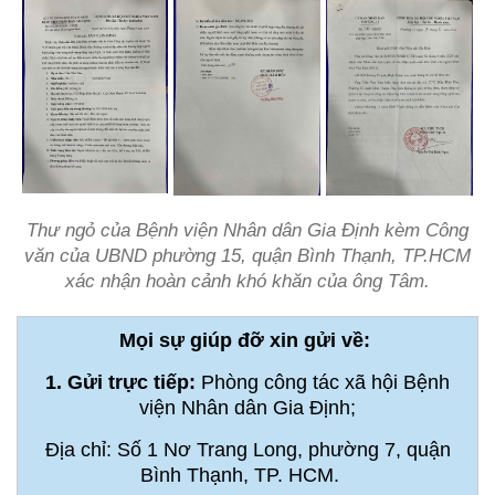
Thư ngỏ của Bệnh viện Nhân dân Gia Định kèm Công
văn của UBND phường 15, quận Bình Thạnh, TP.HCM
xác nhận hoàn cảnh khó khăn của ông Tâm.
Mọi sự giúp đỡ xin gửi về:
1. Gửi trực tiếp:
Phòng công tác xã hội Bệnh
viện Nhân dân Gia Định;
Địa chỉ: Số 1 Nơ Trang Long, phường 7, quận
Bình Thạnh, TP. HCM.