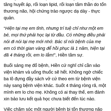
tăng huyết áp, rối loạn lipid, rối loạn tâm thần do tổn
thương não, hội chứng trào ngược dạ dày - thực
quản.
“
Hiện tại mẹ em tỉnh, nhưng trí tuệ chỉ như một em
bé, mọi thứ phải học lại từ đầu. Có những điều phải
nói đi nói lại mẹ mới nhớ. Bác sĩ nói bệnh của mẹ
em có thời gian vàng để hồi phục là 1 năm, hiện tại
đã 4 tháng rồi, em lo lắm!
”, Hiền tâm sự.
Buổi sáng mẹ đổ bệnh, Hiền cứ nghĩ chỉ cần vào
viện khám và uống thuốc sẽ hết. Không ngờ chiếc
ba lô đựng đầy sách vở cứ theo em từ bệnh viện
này sang bệnh viện khác. Suốt 4 tháng ròng rã, một
mình em lo cho mẹ. Không có ai thay thế, em đành
xin bảo lưu kết quả học chưa biết đến lúc nào.
Việc chăm sóc một người bệnh bị tổn thương não