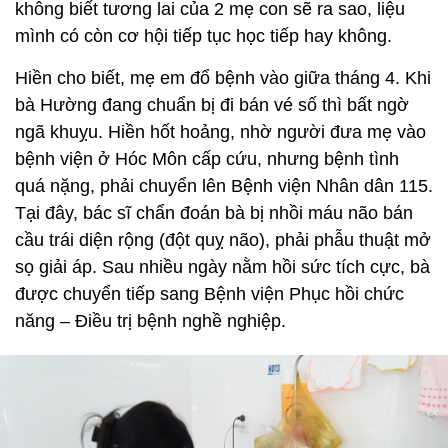
không biết tương lai của 2 mẹ con sẽ ra sao, liệu
mình có còn cơ hội tiếp tục học tiếp hay không.
Hiền cho biết, mẹ em đổ bệnh vào giữa tháng 4. Khi
bà Hường đang chuẩn bị đi bán vé số thì bất ngờ
ngã khuỵu. Hiền hốt hoảng, nhờ người đưa mẹ vào
bệnh viện ở Hóc Môn cấp cứu, nhưng bệnh tình
quá nặng, phải chuyển lên Bệnh viện Nhân dân 115.
Tại đây, bác sĩ chẩn đoán bà bị nhồi máu não bán
cầu trái diện rộng (đột quỵ não), phải phẫu thuật mở
sọ giải áp. Sau nhiều ngày nằm hồi sức tích cực, bà
được chuyển tiếp sang Bệnh viện Phục hồi chức
năng – Điều trị bệnh nghề nghiệp.