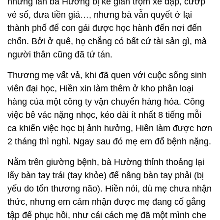
những lần bà Hường bị kẻ gian trộm xe đạp, cướp
vé số, đưa tiền giả…, nhưng bà vẫn quyết ở lại
thành phố để con gái được học hành đến nơi đến
chốn. Bởi ở quê, họ chẳng có bất cứ tài sản gì, mà
người thân cũng đã tứ tán.
Thương mẹ vất vả, khi đã quen với cuộc sống sinh
viên đại học, Hiền xin làm thêm ở kho phân loại
hàng của một công ty vận chuyển hàng hóa. Công
việc bê vác nặng nhọc, kéo dài ít nhất 8 tiếng mỗi
ca khiến việc học bị ảnh hưởng, Hiền làm được hơn
2 tháng thì nghỉ. Ngay sau đó mẹ em đổ bệnh nặng.
Nằm trên giường bệnh, bà Hường thỉnh thoảng lại
lấy bàn tay trái (tay khỏe) để nâng bàn tay phải (bị
yếu do tổn thương não). Hiền nói, dù mẹ chưa nhận
thức, nhưng em cảm nhận được mẹ đang cố gắng
tập để phục hồi, như cái cách mẹ đã một mình che