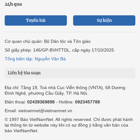
24h qua
Tuyến bài
Sự kiện
Cơ quan chủ quản: Bộ Dân tộc và Tôn giáo
Số giấy phép: 146/GP-BVHTTDL, cấp ngày 17/10/2025
Tổng biên tập: Nguyễn Văn Bá
Liên hệ tòa soạn
Địa chỉ: Tầng 18, Toà nhà Cục Viễn thông (VNTA), 68 Dương
Đình Nghệ, phường Cầu Giấy, TP. Hà Nội.
Điện thoại:
02439369898
- Hotline:
0923457788
Email: vietnamnet@vietnamnet.vn
© 1997 Báo VietNamNet. All rights reserved. Chỉ được phát hành
lại thông tin từ website này khi có sự đồng ý bằng văn bản của
báo VietNamNet.