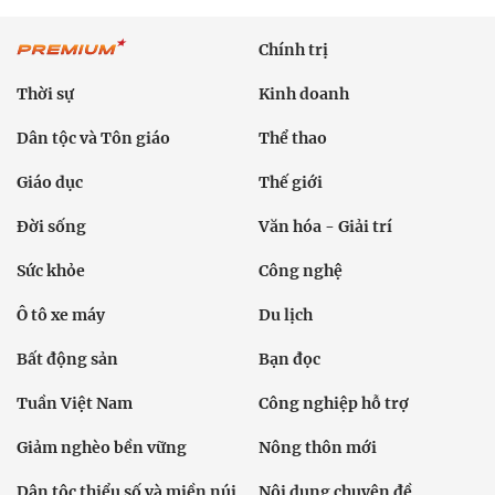
Chính trị
Thời sự
Kinh doanh
Dân tộc và Tôn giáo
Thể thao
Giáo dục
Thế giới
Đời sống
Văn hóa - Giải trí
Sức khỏe
Công nghệ
Ô tô xe máy
Du lịch
Bất động sản
Bạn đọc
Tuần Việt Nam
Công nghiệp hỗ trợ
Giảm nghèo bền vững
Nông thôn mới
Dân tộc thiểu số và miền núi
Nội dung chuyên đề