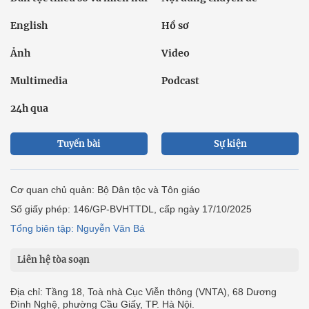
English
Hồ sơ
Ảnh
Video
Multimedia
Podcast
24h qua
Tuyến bài
Sự kiện
Cơ quan chủ quản: Bộ Dân tộc và Tôn giáo
Số giấy phép: 146/GP-BVHTTDL, cấp ngày 17/10/2025
Tổng biên tập: Nguyễn Văn Bá
Liên hệ tòa soạn
Địa chỉ: Tầng 18, Toà nhà Cục Viễn thông (VNTA), 68 Dương
Đình Nghệ, phường Cầu Giấy, TP. Hà Nội.