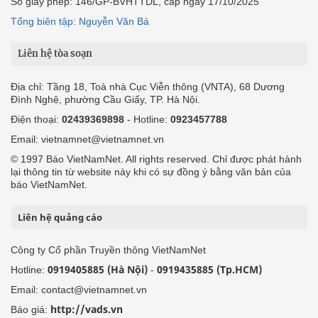
Số giấy phép: 146/GP-BVHTTDL, cấp ngày 17/10/2025
Tổng biên tập: Nguyễn Văn Bá
Liên hệ tòa soạn
Địa chỉ: Tầng 18, Toà nhà Cục Viễn thông (VNTA), 68 Dương
Đình Nghệ, phường Cầu Giấy, TP. Hà Nội.
Điện thoại:
02439369898
- Hotline:
0923457788
Email: vietnamnet@vietnamnet.vn
© 1997 Báo VietNamNet. All rights reserved. Chỉ được phát hành
lại thông tin từ website này khi có sự đồng ý bằng văn bản của
báo VietNamNet.
Liên hệ quảng cáo
Công ty Cổ phần Truyền thông VietNamNet
0919405885 (Hà Nội)
0919435885 (Tp.HCM)
Hotline:
-
Email: contact@vietnamnet.vn
http://vads.vn
Báo giá: