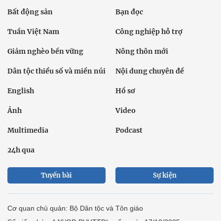
Bất động sản
Bạn đọc
Tuần Việt Nam
Công nghiệp hỗ trợ
Giảm nghèo bền vững
Nông thôn mới
Dân tộc thiểu số và miền núi
Nội dung chuyên đề
English
Hồ sơ
Ảnh
Video
Multimedia
Podcast
24h qua
Tuyến bài
Sự kiện
Cơ quan chủ quản: Bộ Dân tộc và Tôn giáo