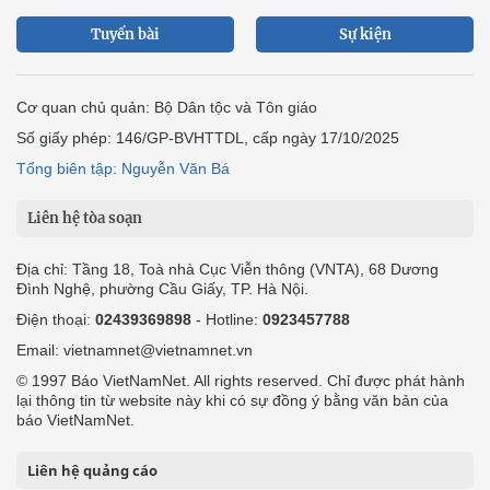
Tuyến bài
Sự kiện
Cơ quan chủ quản: Bộ Dân tộc và Tôn giáo
Số giấy phép: 146/GP-BVHTTDL, cấp ngày 17/10/2025
Tổng biên tập: Nguyễn Văn Bá
Liên hệ tòa soạn
Địa chỉ: Tầng 18, Toà nhà Cục Viễn thông (VNTA), 68 Dương
Đình Nghệ, phường Cầu Giấy, TP. Hà Nội.
Điện thoại:
02439369898
- Hotline:
0923457788
Email: vietnamnet@vietnamnet.vn
© 1997 Báo VietNamNet. All rights reserved. Chỉ được phát hành
lại thông tin từ website này khi có sự đồng ý bằng văn bản của
báo VietNamNet.
Liên hệ quảng cáo