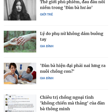
Thế giới phù phiếm, đau đáu nỗi
niềm trong 'Đàn bà hư ảo'
GIỚI TRẺ
Lý do phụ nữ không dám buông
tay
GIA ĐÌNH
'Đàn bà hiện đại phải nai lưng ra
nuôi chồng con?'
GIA ĐÌNH
Chiêu trị chồng ngoại tình
'không chiến mà thắng' của đàn
bà thông minh