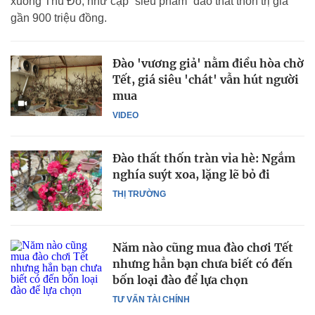
xuống Thủ Đô, như cặp “siêu phẩm” đào thất thốn trị giá
gần 900 triệu đồng.
Đào 'vương giả' nằm điều hòa chờ
Tết, giá siêu 'chát' vẫn hút người
mua
VIDEO
Đào thất thốn tràn vỉa hè: Ngắm
nghía suýt xoa, lặng lẽ bỏ đi
THỊ TRƯỜNG
Năm nào cũng mua đào chơi Tết
nhưng hẳn bạn chưa biết có đến
bốn loại đào để lựa chọn
TƯ VẤN TÀI CHÍNH