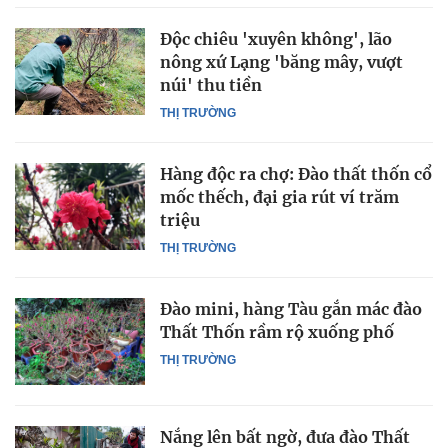
Độc chiêu 'xuyên không', lão
nông xứ Lạng 'băng mây, vượt
núi' thu tiền
THỊ TRƯỜNG
Hàng độc ra chợ: Đào thất thốn cổ
mốc thếch, đại gia rút ví trăm
triệu
THỊ TRƯỜNG
Đào mini, hàng Tàu gắn mác đào
Thất Thốn rầm rộ xuống phố
THỊ TRƯỜNG
Nắng lên bất ngờ, đưa đào Thất