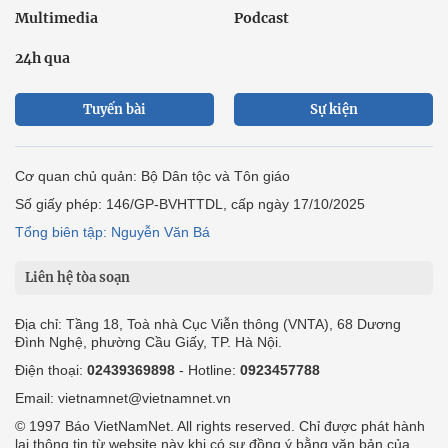
Multimedia
Podcast
24h qua
Tuyến bài
Sự kiện
Cơ quan chủ quản: Bộ Dân tộc và Tôn giáo
Số giấy phép: 146/GP-BVHTTDL, cấp ngày 17/10/2025
Tổng biên tập: Nguyễn Văn Bá
Liên hệ tòa soạn
Địa chỉ: Tầng 18, Toà nhà Cục Viễn thông (VNTA), 68 Dương
Đình Nghệ, phường Cầu Giấy, TP. Hà Nội.
Điện thoại:
02439369898
- Hotline:
0923457788
Email: vietnamnet@vietnamnet.vn
© 1997 Báo VietNamNet. All rights reserved. Chỉ được phát hành
lại thông tin từ website này khi có sự đồng ý bằng văn bản của