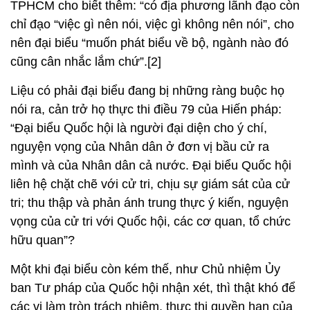
TPHCM cho biết thêm: “có địa phương lãnh đạo còn
chỉ đạo “việc gì nên nói, việc gì không nên nói”, cho
nên đại biểu “muốn phát biểu về bộ, ngành nào đó
cũng cân nhắc lắm chứ”.[2]
Liệu có phải đại biểu đang bị những ràng buộc họ
nói ra, cản trở họ thực thi điều 79 của Hiến pháp:
“Đại biểu Quốc hội là người đại diện cho ý chí,
nguyện vọng của Nhân dân ở đơn vị bầu cử ra
mình và của Nhân dân cả nước. Đại biểu Quốc hội
liên hệ chặt chẽ với cử tri, chịu sự giám sát của cử
tri; thu thập và phản ánh trung thực ý kiến, nguyện
vọng của cử tri với Quốc hội, các cơ quan, tổ chức
hữu quan”?
Một khi đại biểu còn kém thế, như Chủ nhiệm Ủy
ban Tư pháp của Quốc hội nhận xét, thì thật khó để
các vị làm tròn trách nhiệm, thực thi quyền hạn của