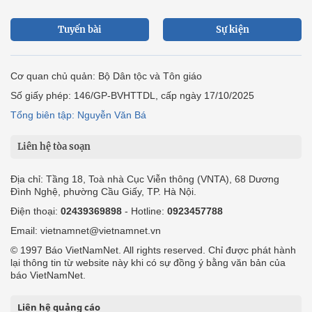
Tuyến bài
Sự kiện
Cơ quan chủ quản: Bộ Dân tộc và Tôn giáo
Số giấy phép: 146/GP-BVHTTDL, cấp ngày 17/10/2025
Tổng biên tập: Nguyễn Văn Bá
Liên hệ tòa soạn
Địa chỉ: Tầng 18, Toà nhà Cục Viễn thông (VNTA), 68 Dương
Đình Nghệ, phường Cầu Giấy, TP. Hà Nội.
Điện thoại:
02439369898
- Hotline:
0923457788
Email: vietnamnet@vietnamnet.vn
© 1997 Báo VietNamNet. All rights reserved. Chỉ được phát hành
lại thông tin từ website này khi có sự đồng ý bằng văn bản của
báo VietNamNet.
Liên hệ quảng cáo