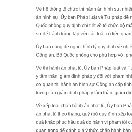
Về hệ thống tổ chức thi hành án hình sự, nhi
án hình sự, Ủy ban Pháp luật và Tư pháp đề n
Quốc phòng quy định chi tiết về tổ chức bộ m
sự để tránh trùng lặp với các luật có liên quan
Ủy ban cũng đề nghị chỉnh lý quy định về nhi
Công an, Bộ Quốc phòng cho phù hợp với phạ
Về thi hành án phạt tù, Ủy ban Pháp luật và T
y tâm thần, giám định pháp y đối với phạm nh
cơ quan thi hành án hình sự Công an cấp tỉnh
trưng cầu giám định pháp y tâm thần, giám đị
Về xếp loại chấp hành án phạt tù, Ủy ban Phá
án phạt tù theo tháng, quý (bỏ quy định xếp lo
quả khắc phục hậu quả do hành vi phạm tội c
quan trọng để đánh giá ý thức chấp hành bản 