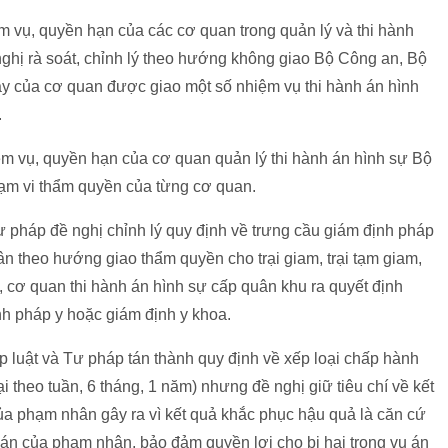
ệm vụ, quyền hạn của các cơ quan trong quản lý và thi hành
ghị rà soát, chỉnh lý theo hướng không giao Bộ Công an, Bộ
áy của cơ quan được giao một số nhiệm vụ thi hành án hình
.
ệm vụ, quyền hạn của cơ quan quản lý thi hành án hình sự Bộ
m vi thẩm quyền của từng cơ quan.
ư pháp đề nghị chỉnh lý quy định về trưng cầu giám định pháp
ân theo hướng giao thẩm quyền cho trại giam, trại tạm giam,
, cơ quan thi hành án hình sự cấp quân khu ra quyết định
nh pháp y hoặc giám định y khoa.
p luật và Tư pháp tán thành quy định về xếp loại chấp hành
ại theo tuần, 6 tháng, 1 năm) nhưng đề nghị giữ tiêu chí về kết
ủa phạm nhân gây ra vì kết quả khắc phục hậu quả là căn cứ
án của phạm nhân, bảo đảm quyền lợi cho bị hại trong vụ án