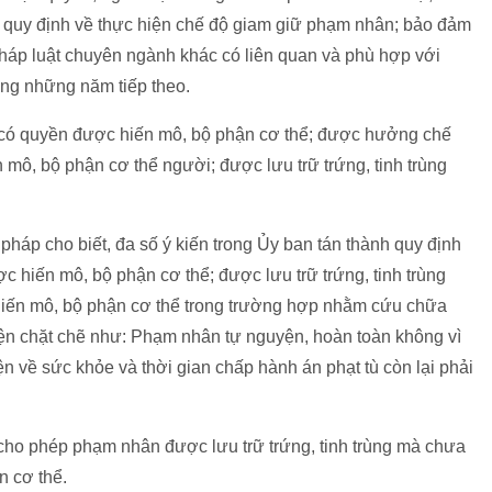
 quy định về thực hiện chế độ giam giữ phạm nhân; bảo đảm
pháp luật chuyên ngành khác có liên quan và phù hợp với
ong những năm tiếp theo.
 có quyền được hiến mô, bộ phận cơ thể; được hưởng chế
n mô, bộ phận cơ thể người; được lưu trữ trứng, tinh trùng
háp cho biết, đa số ý kiến trong Ủy ban tán thành quy định
 hiến mô, bộ phận cơ thể; được lưu trữ trứng, tinh trùng
iến mô, bộ phận cơ thể trong trường hợp nhằm cứu chữa
iện chặt chẽ như: Phạm nhân tự nguyện, hoàn toàn không vì
iện về sức khỏe và thời gian chấp hành án phạt tù còn lại phải
 cho phép phạm nhân được lưu trữ trứng, tinh trùng mà chưa
n cơ thể.