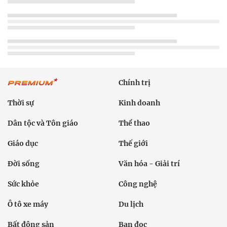
Chính trị
Thời sự
Kinh doanh
Dân tộc và Tôn giáo
Thể thao
Giáo dục
Thế giới
Đời sống
Văn hóa - Giải trí
Sức khỏe
Công nghệ
Ô tô xe máy
Du lịch
Bất động sản
Bạn đọc