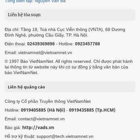
Tổng biên tập: Nguyễn Văn Bá
Liên hệ tòa soạn
Địa chỉ: Tầng 18, Toà nhà Cục Viễn thông (VNTA), 68 Dương
Đình Nghệ, phường Cầu Giấy, TP. Hà Nội.
Điện thoại:
02439369898
- Hotline:
0923457788
Email: vietnamnet@vietnamnet.vn
© 1997 Báo VietNamNet. All rights reserved. Chỉ được phát hành
lại thông tin từ website này khi có sự đồng ý bằng văn bản của
báo VietNamNet.
Liên hệ quảng cáo
Công ty Cổ phần Truyền thông VietNamNet
0919405885 (Hà Nội)
0919435885 (Tp.HCM)
Hotline:
-
Email: contact@vietnamnet.vn
http://vads.vn
Báo giá:
Hỗ trợ kỹ thuật: support@tech.vietnamnet.vn