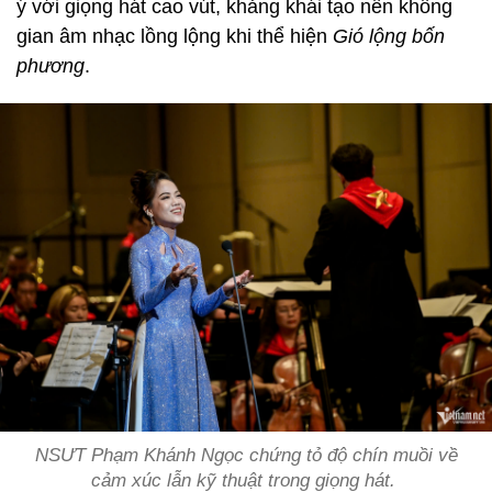
ý với giọng hát cao vút, khảng khái tạo nên không
gian âm nhạc lồng lộng khi thể hiện
Gió lộng bốn
phương
.
NSƯT Phạm Khánh Ngọc chứng tỏ độ chín muồi về
cảm xúc lẫn kỹ thuật trong giọng hát.