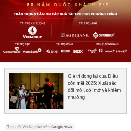
Giá trị đọng lại của Điều
còn mãi 2025: Xuất sắc,
đổi mới, cởi mở và khiêm
nhường