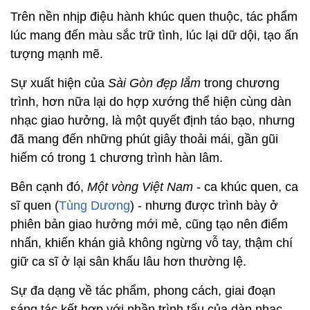
Trên nền nhịp điệu hành khúc quen thuộc, tác phẩm
lúc mang đến màu sắc trữ tình, lúc lại dữ dội, tạo ấn
tượng mạnh mẽ.
Sự xuất hiện của
Sài Gòn đẹp lắm
trong chương
trình, hơn nữa lại do hợp xướng thể hiện cùng dàn
nhạc giao hưởng, là một quyết định táo bạo, nhưng
đã mang đến những phút giây thoải mái, gần gũi
hiếm có trong 1 chương trình hàn lâm.
Bên cạnh đó,
Một vòng Việt Nam
- ca khúc quen, ca
sĩ quen (
Tùng Dương
) - nhưng được trình bày ở
phiên bản giao hưởng mới mẻ, cũng tạo nên điểm
nhấn, khiến khán giả không ngừng vỗ tay, thậm chí
giữ ca sĩ ở lại sân khấu lâu hơn thường lệ.
Sự đa dạng về tác phẩm, phong cách, giai đoạn
sáng tác kết hợp với phần trình tấu của dàn nhạc