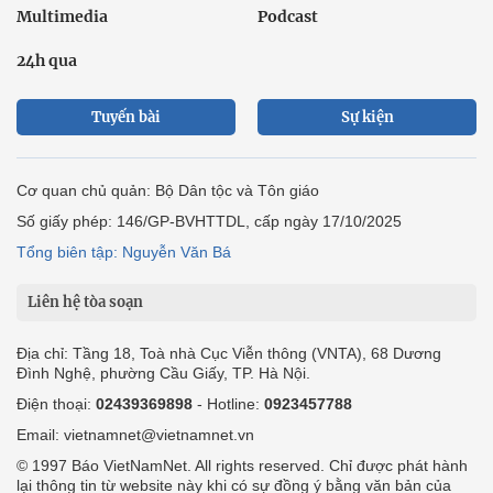
Multimedia
Podcast
24h qua
Tuyến bài
Sự kiện
Cơ quan chủ quản: Bộ Dân tộc và Tôn giáo
Số giấy phép: 146/GP-BVHTTDL, cấp ngày 17/10/2025
Tổng biên tập: Nguyễn Văn Bá
Liên hệ tòa soạn
Địa chỉ: Tầng 18, Toà nhà Cục Viễn thông (VNTA), 68 Dương
Đình Nghệ, phường Cầu Giấy, TP. Hà Nội.
Điện thoại:
02439369898
- Hotline:
0923457788
Email: vietnamnet@vietnamnet.vn
© 1997 Báo VietNamNet. All rights reserved. Chỉ được phát hành
lại thông tin từ website này khi có sự đồng ý bằng văn bản của