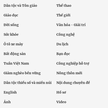
Dân tộc và Tôn giáo
Thể thao
Giáo dục
Thế giới
Đời sống
Văn hóa - Giải trí
Sức khỏe
Công nghệ
Ô tô xe máy
Du lịch
Bất động sản
Bạn đọc
Tuần Việt Nam
Công nghiệp hỗ trợ
Giảm nghèo bền vững
Nông thôn mới
Dân tộc thiểu số và miền núi
Nội dung chuyên đề
English
Hồ sơ
Ảnh
Video