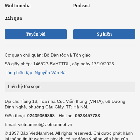
Multimedia
Podcast
24h qua
Tuyến bài
Sự kiện
Cơ quan chủ quản: Bộ Dân tộc và Tôn giáo
Số giấy phép: 146/GP-BVHTTDL, cấp ngày 17/10/2025
Tổng biên tập: Nguyễn Văn Bá
Liên hệ tòa soạn
Địa chỉ: Tầng 18, Toà nhà Cục Viễn thông (VNTA), 68 Dương
Đình Nghệ, phường Cầu Giấy, TP. Hà Nội.
Điện thoại:
02439369898
- Hotline:
0923457788
Email: vietnamnet@vietnamnet.vn
© 1997 Báo VietNamNet. All rights reserved. Chỉ được phát hành
lại thông tin từ website này khi có sự đồng ý bằng văn bản của