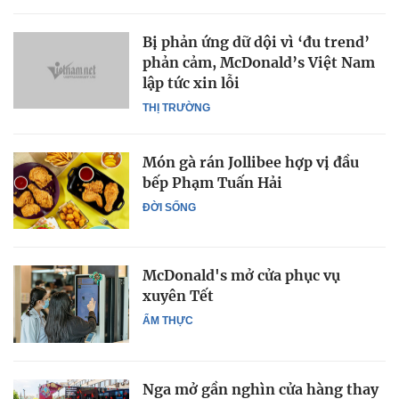
Bị phản ứng dữ dội vì ‘đu trend’
phản cảm, McDonald’s Việt Nam
lập tức xin lỗi
THỊ TRƯỜNG
Món gà rán Jollibee hợp vị đầu
bếp Phạm Tuấn Hải
ĐỜI SỐNG
McDonald's mở cửa phục vụ
xuyên Tết
ẨM THỰC
Nga mở gần nghìn cửa hàng thay