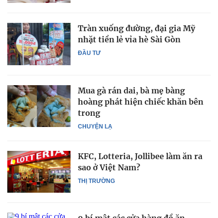
Tràn xuống đường, đại gia Mỹ
nhặt tiền lẻ vỉa hè Sài Gòn
ĐẦU TƯ
Mua gà rán dai, bà mẹ bàng
hoàng phát hiện chiếc khăn bên
trong
CHUYỆN LẠ
KFC, Lotteria, Jollibee làm ăn ra
sao ở Việt Nam?
THỊ TRƯỜNG
9 bí mật các cửa hàng đồ ăn