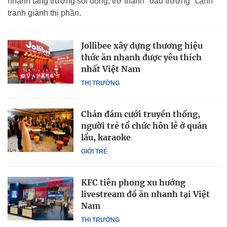
nhanh tăng trưởng sôi động, trở thành "đấu trường" cạnh
tranh giành thị phần.
Jollibee xây dựng thương hiệu
thức ăn nhanh được yêu thích
nhất Việt Nam
THỊ TRƯỜNG
Chán đám cưới truyền thống,
người trẻ tổ chức hôn lễ ở quán
lẩu, karaoke
GIỚI TRẺ
KFC tiên phong xu hướng
livestream đồ ăn nhanh tại Việt
Nam
THỊ TRƯỜNG