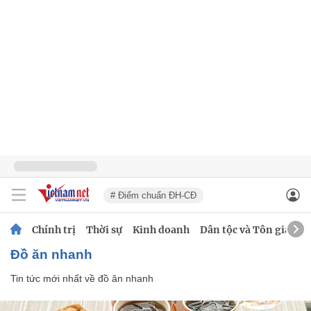
# Điểm chuẩn ĐH-CĐ
Chính trị
Thời sự
Kinh doanh
Dân tộc và Tôn giáo
đồ ăn nhanh
Tin tức mới nhất về
đồ ăn nhanh