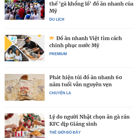
thế 'gã khổng lồ' đồ ăn nhanh của
Mỹ
DU LỊCH
Đồ ăn nhanh Việt tìm cách
chinh phục nước Mỹ
PREMIUM
Phát hiện túi đồ ăn nhanh 60
năm tuổi vẫn nguyên vẹn
CHUYỆN LẠ
Lý do người Nhật chọn ăn gà rán
KFC dịp Giáng sinh
THẾ GIỚI ĐÓ ĐÂY