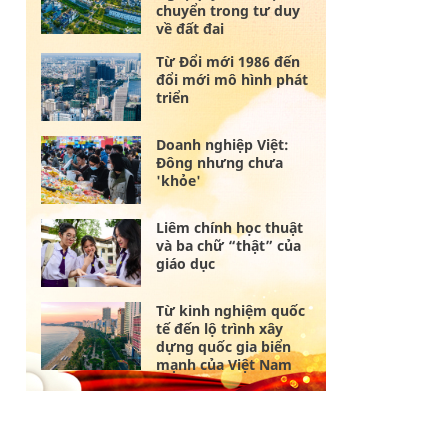
chuyển trong tư duy
về đất đai
Từ Đổi mới 1986 đến
đổi mới mô hình phát
triển
Doanh nghiệp Việt:
Đông nhưng chưa
'khỏe'
Liêm chính học thuật
và ba chữ “thật” của
giáo dục
Từ kinh nghiệm quốc
tế đến lộ trình xây
dựng quốc gia biển
mạnh của Việt Nam