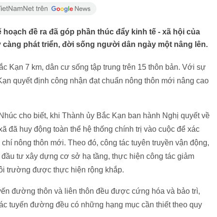
hoạch đề ra đã góp phần thúc đẩy kinh tế - xã hội của
àng phát triển, đời sống người dân ngày một nâng lên.
 Kạn 7 km, dân cư sống tập trung trên 15 thôn bản. Với sự
Kạn quyết định công nhận đạt chuẩn nông thôn mới nâng cao
húc cho biết, khi Thành ủy Bắc Kạn ban hành Nghị quyết về
ã đã huy động toàn thể hệ thống chính trị vào cuộc để xác
iêu chí nông thôn mới. Theo đó, công tác tuyên truyền vận động,
đầu tư xây dựng cơ sở hạ tầng, thực hiện công tác giảm
môi trường được thực hiện rộng khắp.
n đường thôn và liên thôn đều được cứng hóa và bảo trì,
c tuyến đường đều có những hạng mục cần thiết theo quy