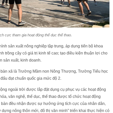
h cực tham gia hoạt động thể dục thể thao.
 hình sản xuất nông nghiệp tập trung, áp dụng tiến bộ khoa
h trồng cây có giá trị kinh tế cao; tạo điều kiện thuận lợi cho
ển sản xuất, kinh doanh.
địa bàn xã là Trường Mầm non Nông Thượng, Trường Tiểu học
đấu đạt chuẩn quốc gia mức độ 2.
ộng ngoài trời được lắp đặt dụng cụ phục vụ các hoạt động
 hóa, văn nghệ, thể dục, thể thao được tổ chức hoạt động
ịa bàn đều nhận được sự hưởng ứng tích cực của nhân dân,
dựng nông thôn mới, đô thị văn minh” triển khai thực hiện có