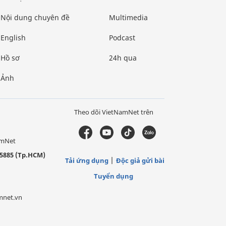
Nội dung chuyên đề
Multimedia
English
Podcast
Hồ sơ
24h qua
Ảnh
Theo dõi VietNamNet trên
amNet
5885 (Tp.HCM)
Tải ứng dụng
Độc giả gửi bài
Tuyển dụng
mnet.vn