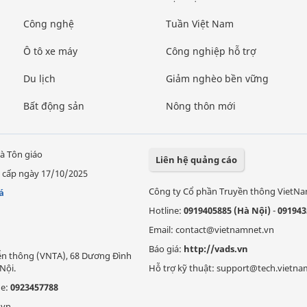
Công nghệ
Tuần Việt Nam
Ô tô xe máy
Công nghiệp hỗ trợ
Du lịch
Giảm nghèo bền vững
Bất động sản
Nông thôn mới
à Tôn giáo
Liên hệ quảng cáo
 cấp ngày 17/10/2025
Công ty Cổ phần Truyền thông VietN
á
Hotline:
0919405885 (Hà Nội)
-
091943
Email: contact@vietnamnet.vn
Báo giá:
http://vads.vn
Viễn thông (VNTA), 68 Dương Đình
Nội.
Hỗ trợ kỹ thuật: support@tech.vietna
ne:
0923457788
.vn