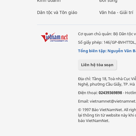
Kinh doanh
Đời sống
Dân tộc và Tôn giáo
Văn hóa - Giải trí
Cơ quan chủ quản: Bộ Dân tộc v
Số giấy phép: 146/GP-BVHTTDL,
Tổng biên tập: Nguyễn Văn B
Liên hệ tòa soạn
Địa chỉ: Tầng 18, Toà nhà Cục 
Nghệ, phường Cầu Giấy, TP. Hà 
Điện thoại:
02439369898
- Hotli
Email: vietnamnet@vietnamnet
© 1997 Báo VietNamNet. All righ
lại thông tin từ website này kh
báo VietNamNet.