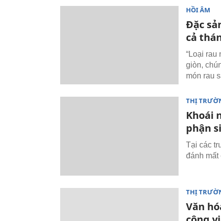
HỒI ÂM
Đặc sả
cả thá
“
Loại rau
giòn, chú
món rau 
THỊ TRƯỜ
Khoái 
phận s
Tại các t
đánh mất 
THỊ TRƯỜ
Văn hó
công vi