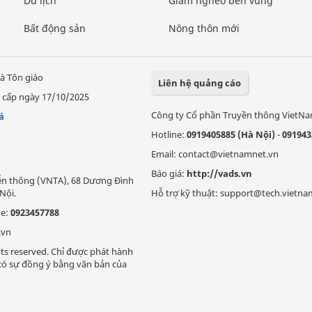
Du lịch
Giảm nghèo bền vững
Bất động sản
Nông thôn mới
à Tôn giáo
Liên hệ quảng cáo
 cấp ngày 17/10/2025
Công ty Cổ phần Truyền thông VietN
á
Hotline:
0919405885 (Hà Nội)
-
091943
Email: contact@vietnamnet.vn
Báo giá:
http://vads.vn
Viễn thông (VNTA), 68 Dương Đình
Nội.
Hỗ trợ kỹ thuật: support@tech.vietna
ne:
0923457788
.vn
ts reserved. Chỉ được phát hành
i có sự đồng ý bằng văn bản của