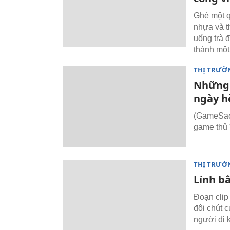
Ghé một q
nhựa và t
uống trà đ
thành một
THỊ TRƯỜ
Những 
ngày h
(GameSao)
game thủ 
THỊ TRƯỜ
Lính bắ
Đoạn clip 
đôi chút 
người đi 