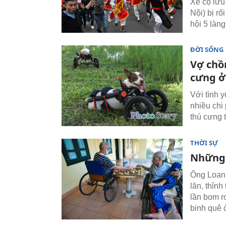
Xe cộ lưu
Nội) bị r
hội 5 làng
ĐỜI SỐNG
Vợ chồ
cưng ở
Với tình 
nhiều chi
thú cưng t
THỜI SỰ
Những 
Ông Loan 
lăn, thỉn
lần bom r
binh quê