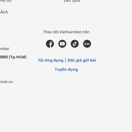
Hồ sơ
24h qua
Ảnh
Theo dõi VietNamNet trên
amNet
5885 (Tp.HCM)
Tải ứng dụng
Độc giả gửi bài
Tuyển dụng
mnet.vn