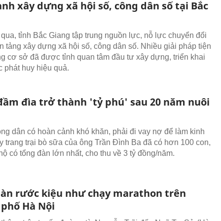
nh xây dựng xã hội số, công dân số tại Bắc
 qua, tỉnh Bắc Giang tập trung nguồn lực, nỗ lực chuyển đổi
ền tảng xây dựng xã hội số, công dân số. Nhiều giải pháp tiện
ầng cơ sở đã được tỉnh quan tâm đầu tư xây dựng, triển khai
 phát huy hiệu quả.
đầm đìa trở thành 'tỷ phú' sau 20 năm nuôi
ng dân có hoàn cảnh khó khăn, phải đi vay nợ để làm kinh
ay trang trại bò sữa của ông Trần Đình Ba đã có hơn 100 con,
hộ có tổng đàn lớn nhất, cho thu về 3 tỷ đồng/năm.
màn rước kiệu như chạy marathon trên
phố Hà Nội