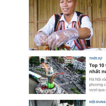
THỜI SỰ
Top 10 
nhất n
Hà Nội và
phương có
vượt qua 
NỘI DUNG