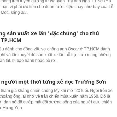
 thông trên tuyến đường từ Nguyễn Trãi đến Ngã Tư Sở (Hà
ối loạn vì phải ưu tiên cho đoàn rước kiệu chạy như bay của Lễ
 Mọc, sáng 3/3.
ng sản xuất xe lăn 'đặc chủng' cho thú
 TP.HCM
yêu dành cho động vật, vợ chồng anh Oscar ở TP.HCM dành
 phí và tâm huyết để sản xuất xe lăn hỗ trợ, cưu mang những
àn tật, bị bạo hành hoặc bỏ rơi.
người một thời từng xẻ dọc Trường Sơn
tham gia kháng chiến chống Mỹ khi mới 20 tuổi. Ngồi trên xe
h thoảng ông lại nhớ về trận chiến mùa xuân năm 1968. Đó là
ơi đạn nổ đã cướp mất đốt xương sống của người cựu chiến
 ở Hưng Yên.