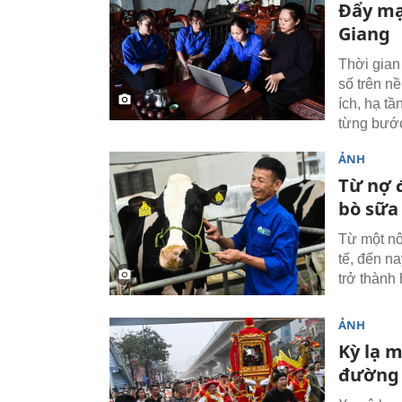
Đẩy mạ
Giang
Thời gian
số trên n
ích, hạ t
từng bước
ẢNH
Từ nợ 
bò sữa
Từ một nô
tế, đến n
trở thành 
ẢNH
Kỳ lạ 
đường 