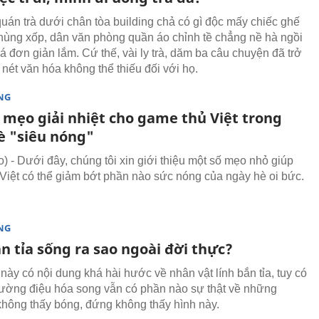
uán trà dưới chân tòa building chả có gì độc mấy chiếc ghế
hùng xốp, dân văn phòng quần áo chỉnh tề chẳng nề hà ngồi
á đơn giản lắm. Cứ thế, vài ly trà, dăm ba câu chuyện đã trở
 nét văn hóa không thể thiếu đối với họ.
NG
mẹo giải nhiệt cho game thủ Việt trong
è "siêu nóng"
 - Dưới đây, chúng tôi xin giới thiệu một số mẹo nhỏ giúp
Việt có thể giảm bớt phần nào sức nóng của ngày hè oi bức.
NG
n tỉa sống ra sao ngoài đời thực?
này có nội dung khá hài hước về nhân vật lính bắn tỉa, tuy có
cường điệu hóa song vẫn có phần nào sự thật về những
không thấy bóng, đứng không thấy hình này.