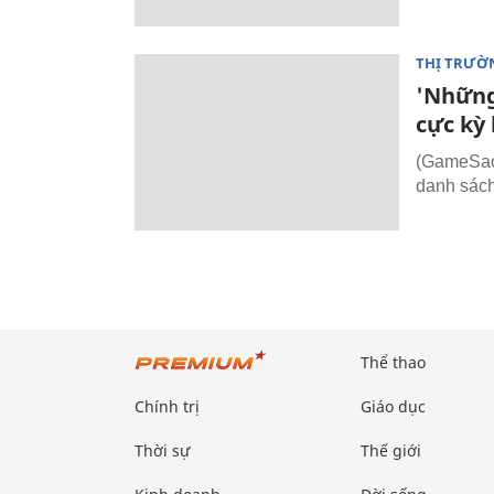
THỊ TRƯỜ
'Những
cực kỳ
(GameSao)
danh sác
Thể thao
Chính trị
Giáo dục
Thời sự
Thế giới