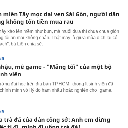
n miền Tây mọc dại ven Sài Gòn, người dân
ng không tốn tiền mua rau
 này xào lên mềm như bún, mà muối dưa thì chua chua giòn
ng tôi ăn mãi không chán. Thật may là giữa mùa dịch lại có
sạch
”, bà Liên chia sẻ.
NG
nhậu, mê game - "Mảng tối" của một bộ
inh viên
rường đại học trên địa bàn TP.HCM, không ít sinh viên đã
chính mình với lý do ham nhậu hoặc nghiện chơi game.
NG
a trà đá của dân công sở: Anh em dừng
ệc tí đi, mình đi uống trà đá!