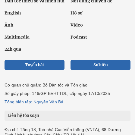
Dân tộc thiểu số và miền núi
Nội dung chuyên đề
English
Hồ sơ
Ảnh
Video
Multimedia
Podcast
24h qua
Tuyến bài
Sự kiện
Cơ quan chủ quản: Bộ Dân tộc và Tôn giáo
Số giấy phép: 146/GP-BVHTTDL, cấp ngày 17/10/2025
Tổng biên tập: Nguyễn Văn Bá
Liên hệ tòa soạn
Địa chỉ: Tầng 18, Toà nhà Cục Viễn thông (VNTA), 68 Dương
Đình Nghệ, phường Cầu Giấy, TP. Hà Nội.