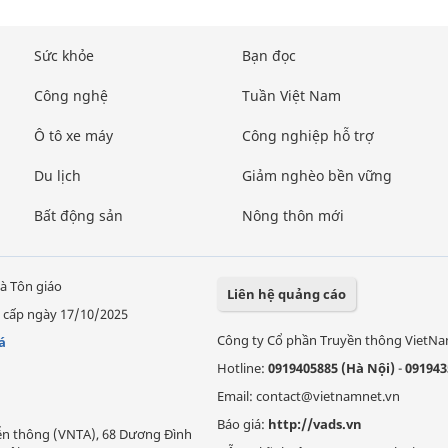
Sức khỏe
Bạn đọc
Công nghệ
Tuần Việt Nam
Ô tô xe máy
Công nghiệp hỗ trợ
Du lịch
Giảm nghèo bền vững
Bất động sản
Nông thôn mới
à Tôn giáo
Liên hệ quảng cáo
 cấp ngày 17/10/2025
Công ty Cổ phần Truyền thông VietN
á
Hotline:
0919405885 (Hà Nội)
-
091943
Email: contact@vietnamnet.vn
Báo giá:
http://vads.vn
Viễn thông (VNTA), 68 Dương Đình