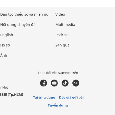
Dân tộc thiểu số và miền núi
Video
Nội dung chuyên đề
Multimedia
English
Podcast
Hồ sơ
24h qua
Ảnh
Theo dõi VietNamNet trên
amNet
5885 (Tp.HCM)
Tải ứng dụng
Độc giả gửi bài
Tuyển dụng