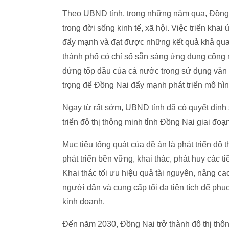
Theo UBND tỉnh, trong những năm qua, Đồng Na
trong đời sống kinh tế, xã hội. Việc triển kh
đẩy mạnh và đạt được những kết quả khả quan
thành phố có chỉ số sẵn sàng ứng dụng công n
đứng tốp đầu của cả nước trong sử dụng văn b
trọng để Đồng Nai đẩy mạnh phát triển mô hìn
Ngay từ rất sớm, UBND tỉnh đã có quyết địn
triển đô thị thông minh tỉnh Đồng Nai giai đ
Mục tiêu tổng quát của đề án là phát triển đô
phát triển bền vững, khai thác, phát huy các 
Khai thác tối ưu hiệu quả tài nguyên, nâng c
người dân và cung cấp tối đa tiện tích để phụ
kinh doanh.
Đến năm 2030, Đồng Nai trở thành đô thị thô