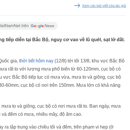
Xem các bài viết của tác giả
g tiếp diễn tại Bắc Bộ, nguy cơ vao về lũ quét, sạt lở đất.
Quốc gia,
thời tiết hôm nay
(12/8) tới tối 13/8, khu vực Bắc Bộ
mưa rất to với lượng mưa phổ biến từ 60-120mm, cục bộ có
u vực Bắc Bộ tiếp tục có mưa vừa, mưa to và giông, cục bộ
 30-60mm, cục bộ có nơi trên 150mm. Mưa lớn có khả năng
 mưa to và giông, cục bộ có nơi mưa rất to. Ban ngày, mưa
Tối và đêm có mưa, nhiều mây, độ ẩm cao.
ra tập trung vào chiều tối và đêm, trên phạm vi hẹp (ở