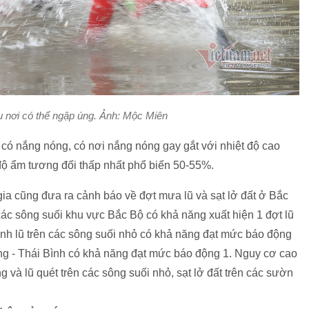
u nơi có thể ngập úng. Ảnh: Mộc Miên
ó nắng nóng, có nơi nắng nóng gay gắt với nhiệt độ cao
ộ; độ ẩm tương đối thấp nhất phổ biến 50-55%.
a cũng đưa ra cảnh báo về đợt mưa lũ và sạt lở đất ở Bắc
ác sông suối khu vực Bắc Bộ có khả năng xuất hiện 1 đợt lũ
đỉnh lũ trên các sông suối nhỏ có khả năng đạt mức báo động
ồng - Thái Bình có khả năng đạt mức báo động 1. Nguy cơ cao
g và lũ quét trên các sông suối nhỏ, sạt lở đất trên các sườn