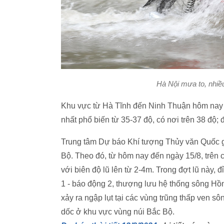
Hà Nội mưa to, nhiề
Khu vực từ Hà Tĩnh đến Ninh Thuận hôm nay c
nhất phổ biến từ 35-37 độ, có nơi trên 38 đ
Trung tâm Dự báo Khí tượng Thủy văn Quốc gi
Bộ. Theo đó, từ hôm nay đến ngày 15/8, trên c
với biên độ lũ lên từ 2-4m. Trong đợt lũ này, 
1 - báo động 2, thượng lưu hệ thống sông H
xảy ra ngập lụt tại các vùng trũng thấp ven sôn
dốc ở khu vực vùng núi Bắc Bộ.